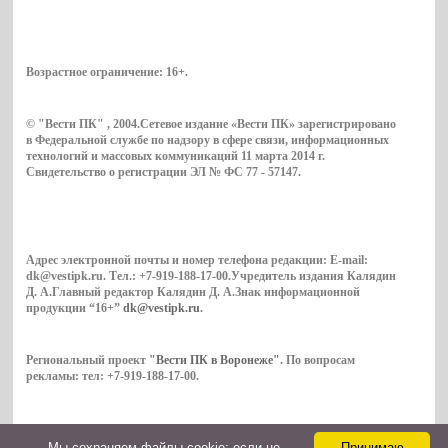
Возрастное ограничение:
16+
.
© "Вести ПК" , 2004.Сетевое издание «Вести ПК» зарегистрировано
в Федеральной службе по надзору в сфере связи, информационных
технологий и массовых коммуникаций 11 марта 2014 г.
Свидетельство о регистрации ЭЛ № ФС 77 - 57147.
Адрес электронной почты и номер телефона редакции: E-mail:
dk@vestipk.ru. Тел.: +7-919-188-17-00.Учредитель издания Калядин
Д. А.Главный редактор Калядин Д. А.Знак информационной
продукции “16+”
dk@vestipk.ru
.
Региональный проект
"Вести ПК в Воронеже"
. По вопросам
рекламы: тел: +7-919-188-17-00.
Мы cохраняем файлы cookie: если не
Принимаю