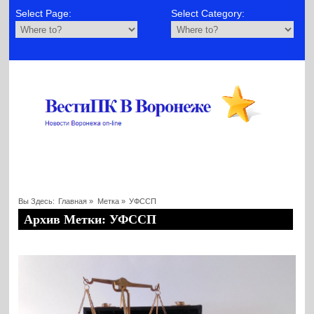
Select Page:
Select Category:
Вы Здесь:
Главная
»
Метка »
УФССП
Архив Метки: УФССП