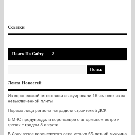
Ссылки
Поиск По Сайту
2
Лента Новостей
Из воронежской пятиэтажки эвакуировали 16 человек из-за
невыключенной плиты
Первые лица региона наградили строителей ДСК
В МЧС предупредили воронежцев о штормовом ветре и
грозах с градом 8 августа
В Дону возле воронежского села утонул 65-летний мужчина