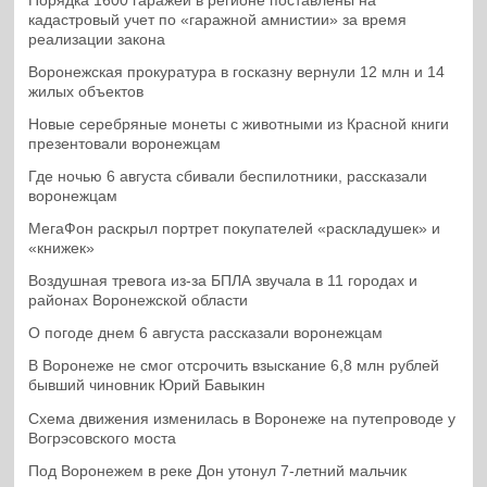
Порядка 1600 гаражей в регионе поставлены на
кадастровый учет по «гаражной амнистии» за время
реализации закона
Воронежская прокуратура в госказну вернули 12 млн и 14
жилых объектов
Новые серебряные монеты с животными из Красной книги
презентовали воронежцам
Где ночью 6 августа сбивали беспилотники, рассказали
воронежцам
МегаФон раскрыл портрет покупателей «раскладушек» и
«книжек»
Воздушная тревога из-за БПЛА звучала в 11 городах и
районах Воронежской области
О погоде днем 6 августа рассказали воронежцам
В Воронеже не смог отсрочить взыскание 6,8 млн рублей
бывший чиновник Юрий Бавыкин
Схема движения изменилась в Воронеже на путепроводе у
Вогрэсовского моста
Под Воронежем в реке Дон утонул 7-летний мальчик