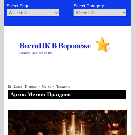
Select Page:
Select Category:
Вы Здесь:
Главная
»
Метка »
Праздник
Архив Метки: Праздник