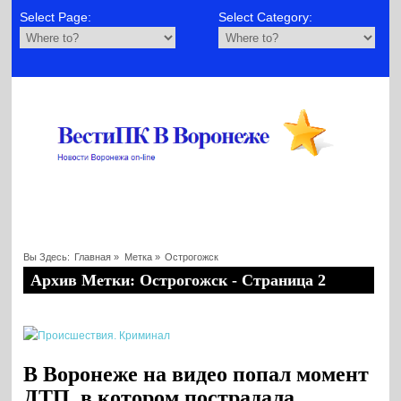
Select Page:
Select Category:
Вы Здесь:
Главная
»
Метка »
Острогожск
Архив Метки: Острогожск - Страница 2
В Воронеже на видео попал момент
ДТП, в котором пострадала