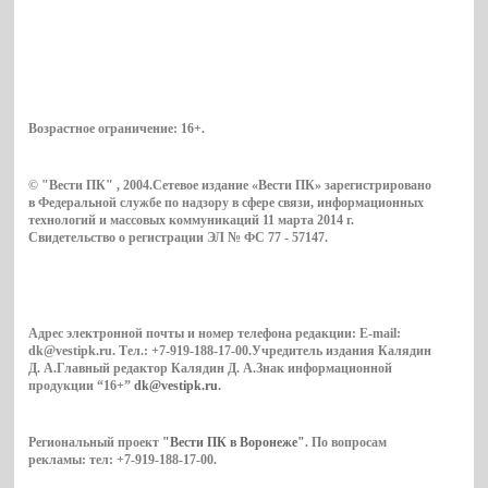
Возрастное ограничение:
16+
.
© "Вести ПК" , 2004.Сетевое издание «Вести ПК» зарегистрировано
в Федеральной службе по надзору в сфере связи, информационных
технологий и массовых коммуникаций 11 марта 2014 г.
Свидетельство о регистрации ЭЛ № ФС 77 - 57147.
Адрес электронной почты и номер телефона редакции: E-mail:
dk@vestipk.ru. Тел.: +7-919-188-17-00.Учредитель издания Калядин
Д. А.Главный редактор Калядин Д. А.Знак информационной
продукции “16+”
dk@vestipk.ru
.
Региональный проект
"Вести ПК в Воронеже"
. По вопросам
рекламы: тел: +7-919-188-17-00.