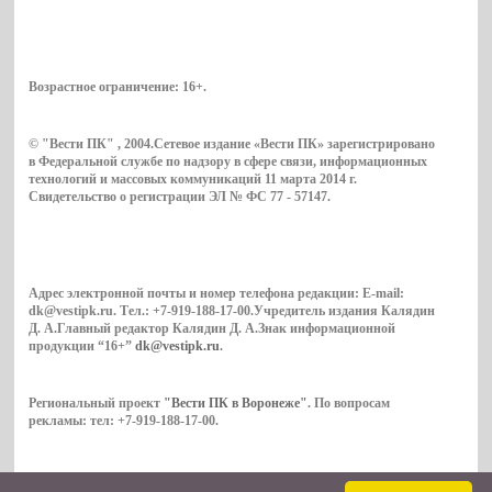
Возрастное ограничение:
16+
.
© "Вести ПК" , 2004.Сетевое издание «Вести ПК» зарегистрировано
в Федеральной службе по надзору в сфере связи, информационных
технологий и массовых коммуникаций 11 марта 2014 г.
Свидетельство о регистрации ЭЛ № ФС 77 - 57147.
Адрес электронной почты и номер телефона редакции: E-mail:
dk@vestipk.ru. Тел.: +7-919-188-17-00.Учредитель издания Калядин
Д. А.Главный редактор Калядин Д. А.Знак информационной
продукции “16+”
dk@vestipk.ru
.
Региональный проект
"Вести ПК в Воронеже"
. По вопросам
рекламы: тел: +7-919-188-17-00.