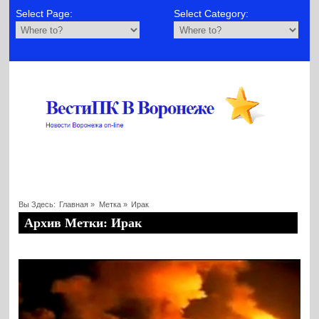
Select Page:
Select Category:
Вы Здесь:
Главная
»
Метка »
Ирак
Архив Метки: Ирак