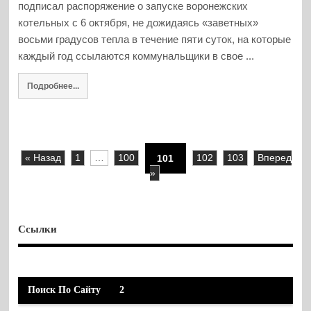
подписал распоряжение о запуске воронежских
котельных с 6 октября, не дожидаясь «заветных»
восьми градусов тепла в течение пяти суток, на которые
каждый год ссылаются коммунальщики в свое ...
Подробнее...
« Назад
1
…
100
101
102
103
Вперед
»
Ссылки
Поиск По Сайту
2