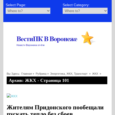
Select Page:
Select Category:
Вы Здесь:
Главная
»
Рубрика »
Энергетика, ЖКХ, Транспорт
»
ЖКХ
»
Архив: ЖКХ - Страница 101
Жителям Придонского пообещали
пускать тепло без сбоев