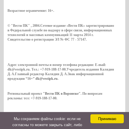
Возрастное ограничение:
16+
.
© "Вести ПК" , 2004.Сетевое издание «Вести ПК» зарегистрировано
в Федеральной службе по надзору в сфере связи, информационных
технологий и массовых коммуникаций 11 марта 2014 г.
Свидетельство о регистрации ЭЛ № ФС 77 - 57147.
Адрес электронной почты и номер телефона редакции: E-mail:
dk@vestipk.ru. Тел.: +7-919-188-17-00.Учредитель издания Калядин
Д. А.Главный редактор Калядин Д. А.Знак информационной
продукции “16+”
dk@vestipk.ru
.
Региональный проект
"Вести ПК в Воронеже"
. По вопросам
рекламы: тел: +7-919-188-17-00.
Мы cохраняем файлы cookie: если не
Принимаю
Copyright © 2026. ВестиПК в Воронеже
согласны то можете закрыть сайт, либо
Контакты