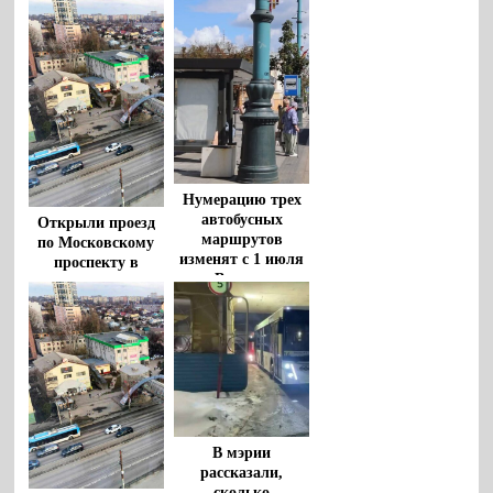
Нумерацию трех
автобусных
Открыли проезд
маршрутов
по Московскому
изменят с 1 июля
проспекту в
в Воронеже
Воронеже
В мэрии
рассказали,
сколько