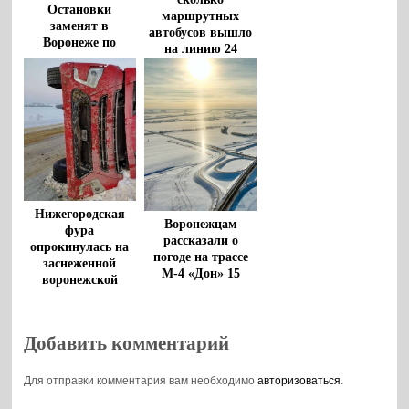
Остановки
маршрутных
заменят в
автобусов вышло
Воронеже по
на линию 24
маршруту
февраля в
метробуса
Воронеже
Нижегородская
Воронежцам
фура
рассказали о
опрокинулась на
погоде на трассе
заснеженной
М-4 «Дон» 15
воронежской
января
трассе
Добавить комментарий
Для отправки комментария вам необходимо
авторизоваться
.