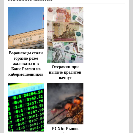
Воронежцы стали
гораздо реже
жаловаться в
Отсрочки при
Банк России на
выдаче кредитов
кибермошенников
начнут
действовать в
Воронежской
области в сентябре
РСХБ: Рынок