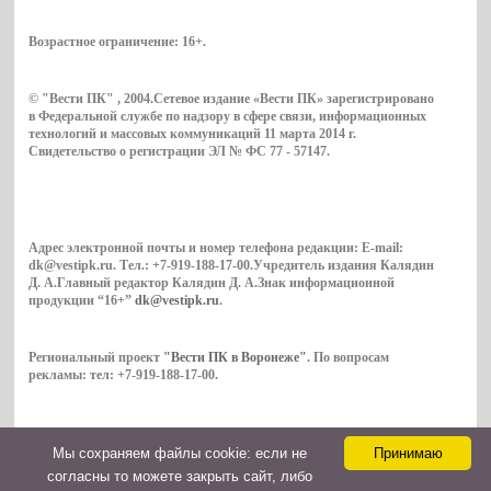
Возрастное ограничение:
16+
.
© "Вести ПК" , 2004.Сетевое издание «Вести ПК» зарегистрировано
в Федеральной службе по надзору в сфере связи, информационных
технологий и массовых коммуникаций 11 марта 2014 г.
Свидетельство о регистрации ЭЛ № ФС 77 - 57147.
Адрес электронной почты и номер телефона редакции: E-mail:
dk@vestipk.ru. Тел.: +7-919-188-17-00.Учредитель издания Калядин
Д. А.Главный редактор Калядин Д. А.Знак информационной
продукции “16+”
dk@vestipk.ru
.
Региональный проект
"Вести ПК в Воронеже"
. По вопросам
рекламы: тел: +7-919-188-17-00.
Мы cохраняем файлы cookie: если не
Принимаю
Copyright © 2026. ВестиПК в Воронеже
согласны то можете закрыть сайт, либо
Контакты