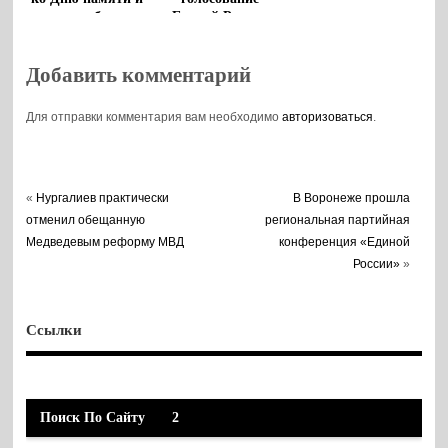
скорби
«Единой России»
Добавить комментарий
Для отправки комментария вам необходимо
авторизоваться
.
«
Нургалиев практически
В Воронеже прошла
отменил обещанную
региональная партийная
Медведевым реформу МВД
конференция «Единой
России»
»
Ссылки
Поиск По Сайту
2