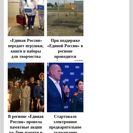
«Единая Россия»
При поддержке
передает игрушки,
«Единой России» в
книги и наборы
регионе
для творчества
проводится
для маленьких
газификация СНТ
пациентов
больниц региона
В регионе «Единая
Стартовало
Россия» провела
электронное
памятные акции
предварительное
ко Дню памяти и
голосование