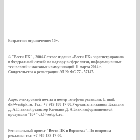
Возрастное ограничение:
16+
.
© "Вести ПК" , 2004.Сетевое издание «Вести ПК» зарегистрировано
в Федеральной службе по надзору в сфере связи, информационных
технологий и массовых коммуникаций 11 марта 2014 г.
Свидетельство о регистрации ЭЛ № ФС 77 - 57147.
Адрес электронной почты и номер телефона редакции: E-mail:
dk@vestipk.ru. Тел.: +7-919-188-17-00.Учредитель издания Калядин
Д. А.Главный редактор Калядин Д. А.Знак информационной
продукции “16+”
dk@vestipk.ru
.
Региональный проект
"Вести ПК в Воронеже"
. По вопросам
рекламы: тел: +7-919-188-17-00.