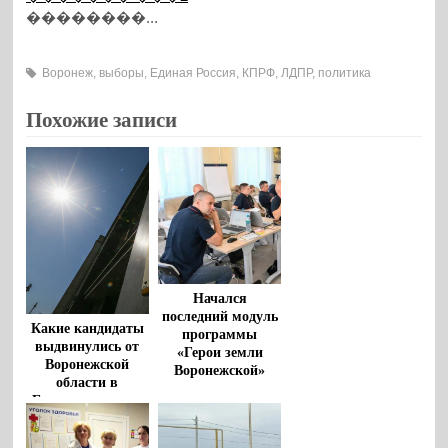
��������...
Воронеж
,
выборы
,
Единая Россия
,
КПРФ
,
ЛДПР
,
политика
Похожие записи
Начался
последний модуль
Какие кандидаты
программы
выдвинулись от
«Герои земли
Воронежской
Воронежской»
области в
Государственную
Думу