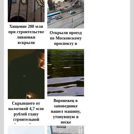
Хищение 200 млн
при строительстве
Открыли проезд
ливневки
по Московскому
вскрыли
проспекту в
воронежские
Воронеже
прокуроры
Воронежец в
Скрывшего от
заповеднике
налоговой 4,7 млн
нашел машину,
рублей главу
утонувшую в
строительной
песке
фирмы будут
судить в Воронеже