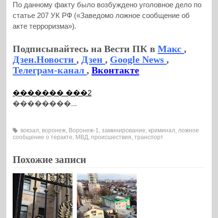
По данному факту было возбуждено уголовное дело по
статье 207 УК РФ («Заведомо ложное сообщение об
акте терроризма»).
Подписывайтесь на Вести ПК в
Макс
,
Дзен.Новости
,
Дзен
,
Google News
,
Телеграм-канал
,
Вконтакте
������� ���2
��������...
вокзал
,
воронеж
,
Воронеж-1
,
заминирование
,
криминал
,
ложное
сообщение о теракте
,
МВД
,
происшествия
,
транспорт
Похожие записи