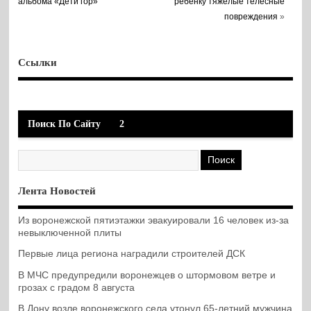
альбома «Дети гор»
ребенку тяжелые телесные
повреждения
»
Ссылки
Поиск По Сайту
2
Лента Новостей
Из воронежской пятиэтажки эвакуировали 16 человек из-за
невыключенной плиты
Первые лица региона наградили строителей ДСК
В МЧС предупредили воронежцев о штормовом ветре и
грозах с градом 8 августа
В Дону возле воронежского села утонул 65-летний мужчина