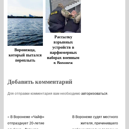
Рассылку
взрывных
устройств в
Воронежца,
парфюмерных
который пытался
наборах военным
переплыть
в Воронеж
водохранилище,
пресекла ФСБ
спасли очевидцы
Добавить комментарий
Для отправки комментария вам необходимо
авторизоваться
.
«
В Воронеже «Чайф»
В Воронеже судят местного
отпразднует 20-летие
жителя, причинившего