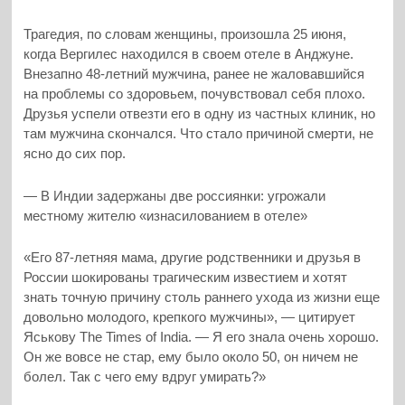
Трагедия, по словам женщины, произошла 25 июня,
когда Вергилес находился в своем отеле в Анджуне.
Внезапно 48-летний мужчина, ранее не жаловавшийся
на проблемы со здоровьем, почувствовал себя плохо.
Друзья успели отвезти его в одну из частных клиник, но
там мужчина скончался. Что стало причиной смерти, не
ясно до сих пор.
— В Индии задержаны две россиянки: угрожали
местному жителю «изнасилованием в отеле»
«Его 87-летняя мама, другие родственники и друзья в
России шокированы трагическим известием и хотят
знать точную причину столь раннего ухода из жизни еще
довольно молодого, крепкого мужчины», — цитирует
Яськову The Times of India. — Я его знала очень хорошо.
Он же вовсе не стар, ему было около 50, он ничем не
болел. Так с чего ему вдруг умирать?»