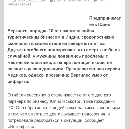
28.06.2012 17:00
В мире
,
Путешествия
Нет
комментариев
Предпринимат
ель Юрий
Вергилес, порядка 10 лет занимавшийся
туристическим бизнесом в Индии, скоропостижно
скончался в своем отеле на севере штата Гоа.
Друзья погибшего подозревают, что смерть не была
случайной: у мужчины появились проблемы с
местными властями, а теперь полиция якобы не
спешит с расследованием. Предварительная версия
медиков, однако, прозаична: Вергилес умер от
инфаркта.
О гибели россиянина стало известно от его давнего
партнера по бизнесу Юлии Яськовой, тоже гражданки
РФ. Она обратилась к индийским властям с заявлением
о том, что смерть ее друга вызывает подозрения, и
потребовала разобраться в ситуации, сообщает
«Интерфакс».