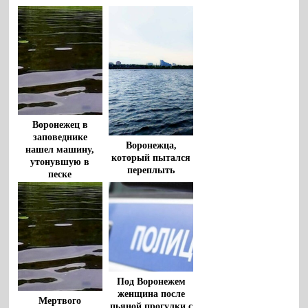
Воронежец в
заповеднике
Воронежца,
нашел машину,
который пытался
утонувшую в
переплыть
песке
водохранилище,
спасли очевидцы
Под Воронежем
женщина после
Мертвого
пьяной прогулки с