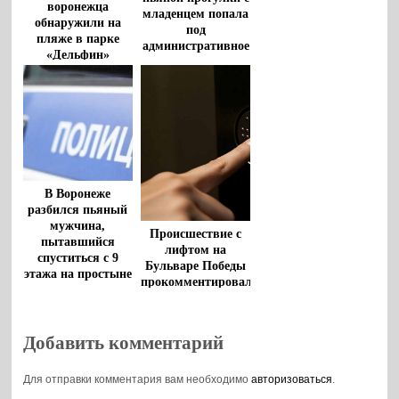
воронежца
младенцем попала
обнаружили на
под
пляже в парке
административное
«Дельфин»
дело
В Воронеже
разбился пьяный
мужчина,
Происшествие с
пытавшийся
лифтом на
спуститься с 9
Бульваре Победы
этажа на простыне
прокомментировали
в воронежском
Фонде капремонта
Добавить комментарий
Для отправки комментария вам необходимо
авторизоваться
.