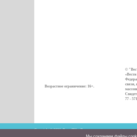
© "Вес
«Вести
Федера
связи,
Возрастное ограничение:
16+
.
массов
Свидет
77 - 57
Copyright © 2026. ВестиПК в Воронеже
Мы cохраняем файлы cookie