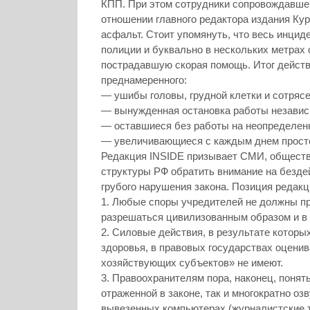
КПП. При этом сотрудники сопровождавше
отношении главного редактора издания Кур
асфальт. Стоит упомянуть, что весь инцид
полиции и буквально в нескольких метрах о
пострадавшую скорая помощь. Итог действ
преднамеренного:
— ушибы головы, грудной клетки и сотрясен
— вынужденная остановка работы независи
— оставшиеся без работы на неопределенн
— увеличивающиеся с каждым днем просто
Редакция INSIDE призывает СМИ, обществ
структуры РФ обратить внимание на безде
грубого нарушения закона. Позиция редак
1. Любые споры учредителей не должны п
разрешаться цивилизованным образом и в 
2. Силовые действия, в результате которы
здоровья, в правовых государствах оценив
хозяйствующих субъектов» не имеют.
3. Правоохранителям пора, наконец, понят
отраженной в законе, так и многократно оз
вывезенных компьютерах (журналистские те