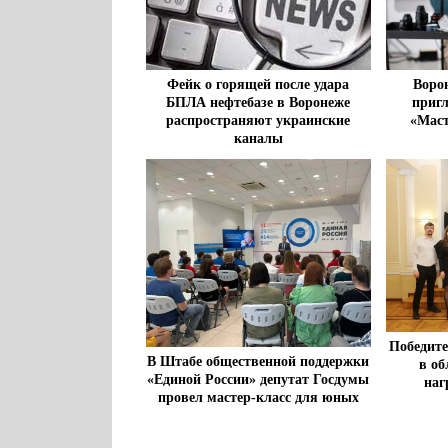
Фейк о горящей после удара
Воро
БПЛА нефтебазе в Воронеже
приг
распространяют украинские
«Маст
каналы
Победите
В Штабе общественной поддержки
в об
«Единой России» депутат Госдумы
наг
провел мастер-класс для юных
журналистов