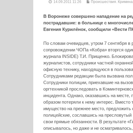
14.09.2011 11:26
Происшествия. Кримина
В Воронеже совершено нападение на ре
пострадавшие: в больнице с многочисл
Евгения Курилёнок, сообщили «Вести ПК
По словам очевидцев, утром 7 сентября в 
сопровождении ЧОПа «Кобра» вторгся оди
журнала INSIDE) Т.И. Прищенко.
Блокирова
журналистов, сотрудники частной охранно
офисную технику, находящуюся в пользо
Сотрудниками редакции была вызвана пол
Сотрудники полиции, приехавшие на вызов
оргтехникой проследовать в Коминтерновс
инцидента. Однако, оказавшись на месте, 
образом потеряли к нему интерес. Вместо 
имущество на прежнее место, предложить 
полицейские, сославшись на пресловутый 
свои прямые обязанности. В результате «Г
описывалось, но даже и не осматривалось,