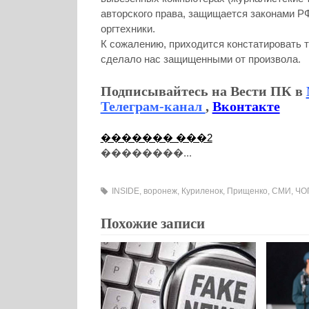
авторского права, защищается законами Р
оргтехники.
К сожалению, приходится констатировать т
сделало нас защищенными от произвола.
Подписывайтесь на Вести ПК в
Телеграм-канал
,
Вконтакте
������� ���2
��������...
INSIDE
,
воронеж
,
Куриленок
,
Прищенко
,
СМИ
,
ЧО
Похожие записи