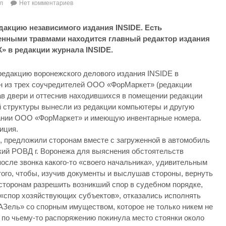
л
Нет комментариев
дакцию независимого издания INSIDE. Есть
енными травмами находится главный редактор издания
» в редакции журнала INSIDE.
редакцию воронежского делового издания INSIDE в
н из трех соучредителей ООО «ФорМаркет» (редакции
в двери и оттеснив находившихся в помещении редакции
й структуры вынесли из редакции компьютеры и другую
вании ООО «ФорМаркет» и имеющую инвентарные номера.
иция.
, предложили сторонам вместе с загруженной в автомобиль
кий РОВД г. Воронежа для выяснения обстоятельств
после звонка какого-то «своего начальника», удивительным
того, чтобы, изучив документы и выслушав стороны, вернуть
сторонам разрешить возникший спор в судебном порядке,
«спор хозяйствующих субъектов», отказались исполнять
АЗель» со спорным имуществом, которое не только никем не
 по чьему-то распоряжению покинула место стоянки около