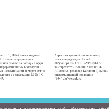
ти ПК" , 2004.Сетевое издание
Адрес электронной почты и номер
 ПК» зарегистрировано в
телефона редакции: E-mail:
льной службе по надзору в сфере
dk@vestipk.ru. Тел.: +7-919-188-17-
 информационных технологий и
00.Учредитель издания Калядин Д.
ых коммуникаций 11 марта 2014 г.
А.Главный редактор Калядин Д. А.Знак
ельство о регистрации ЭЛ № ФС
информационной продукции
147.
“16+”
dk@vestipk.ru
.
: если не согласны то можете закрыть сайт, либо изменить настройки 