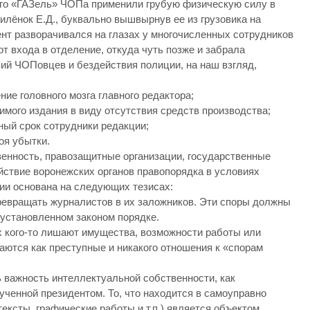
го «ГАЗель» ЧОПа применили грубую физическую силу в
илёнок Е.Д., буквально вышвырнув ее из грузовика на
ент разворачивался на глазах у многочисленных сотрудников
т входа в отделение, откуда чуть позже и забрала
ий ЧОПовцев и бездействия полиции, на наш взгляд,
ие головного мозга главного редактора;
мого издания в виду отсутствия средств производства;
ый срок сотрудники редакции;
я убытки.
енность, правозащитные организации, государственные
йствие воронежских органов правопорядка в условиях
ции основана на следующих тезисах:
ревращать журналистов в их заложников. Эти споры должны
установленном законом порядке.
х кого-то лишают имущества, возможности работы или
аются как преступные и никакого отношения к «спорам
ь важность интеллектуальной собственности, как
вученной президентом. То, что находится в самоуправно
ксты, графические работы и т.п.) является объектом