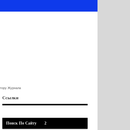
ктору Журнала
Ссылки
Поиск По Сайту
2