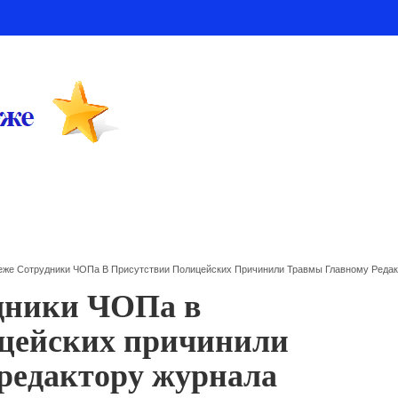
еже Сотрудники ЧОПа В Присутствии Полицейских Причинили Травмы Главному Реда
дники ЧОПа в
ицейских причинили
редактору журнала