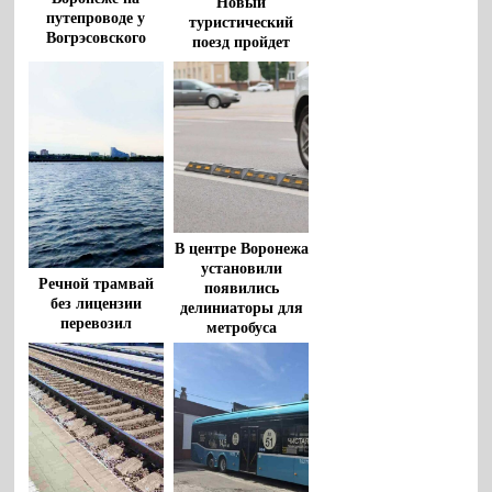
Новый
путепроводе у
туристический
Вогрэсовского
поезд пройдет
моста
через Воронеж
В центре Воронежа
установили
Речной трамвай
появились
без лицензии
делиниаторы для
перевозил
метробуса
воронежцев по
водохранилищу