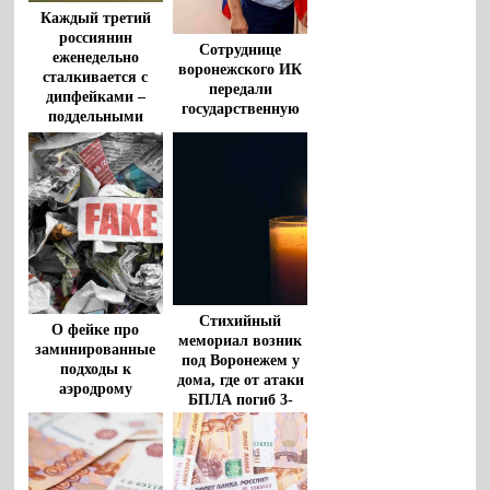
Каждый третий
россиянин
Сотруднице
еженедельно
воронежского ИК
сталкивается с
передали
дипфейками –
государственную
поддельными
награду супруга
видео и аудио
военнослужащего,
погибшего на СВО
Стихийный
О фейке про
мемориал возник
заминированные
под Воронежем у
подходы к
дома, где от атаки
аэродрому
БПЛА погиб 3-
рассказали
летний мальчик
воронежцам