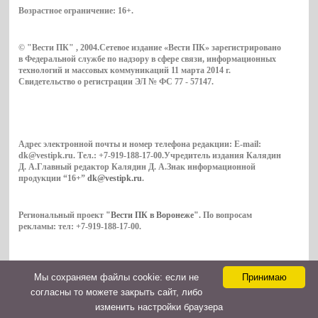
Возрастное ограничение:
16+
.
© "Вести ПК" , 2004.Сетевое издание «Вести ПК» зарегистрировано
в Федеральной службе по надзору в сфере связи, информационных
технологий и массовых коммуникаций 11 марта 2014 г.
Свидетельство о регистрации ЭЛ № ФС 77 - 57147.
Адрес электронной почты и номер телефона редакции: E-mail:
dk@vestipk.ru. Тел.: +7-919-188-17-00.Учредитель издания Калядин
Д. А.Главный редактор Калядин Д. А.Знак информационной
продукции “16+”
dk@vestipk.ru
.
Региональный проект
"Вести ПК в Воронеже"
. По вопросам
рекламы: тел: +7-919-188-17-00.
Мы cохраняем файлы cookie: если не
Принимаю
Copyright © 2026. ВестиПК в Воронеже
согласны то можете закрыть сайт, либо
Контакты
изменить настройки браузера