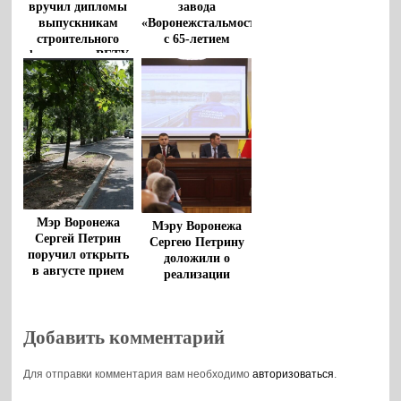
вручил дипломы
завода
выпускникам
«Воронежстальмост»
строительного
с 65-летием
факультета ВГТУ
поздравил
губернатор
Мэр Воронежа
Мэру Воронежа
Сергей Петрин
Сергею Петрину
поручил открыть
доложили о
в августе прием
реализации
заявок на
стратегии
благоустройство
развития города
дворов
до 2035 года
Добавить комментарий
Для отправки комментария вам необходимо
авторизоваться
.