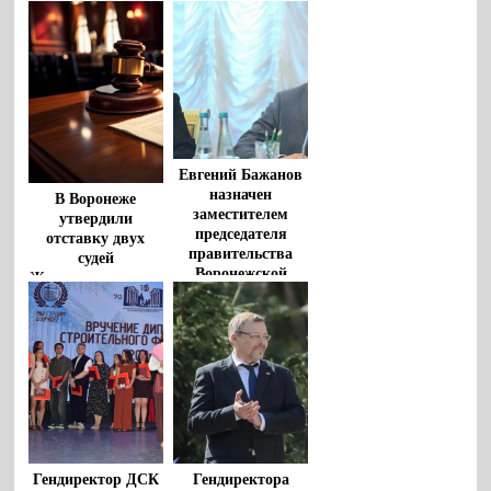
Евгений Бажанов
назначен
В Воронеже
заместителем
утвердили
председателя
отставку двух
правительства
судей
Воронежской
Железнодорожного
области
райсуда
Гендиректор ДСК
Гендиректора