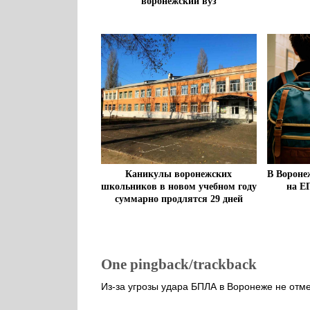
воронежский вуз
Каникулы воронежских
В Вороне
школьников в новом учебном году
на Е
суммарно продлятся 29 дней
One pingback/trackback
Из-за угрозы удара БПЛА в Воронеже не отм