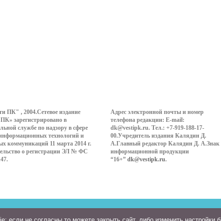
ти ПК" , 2004.Сетевое издание
Адрес электронной почты и номер
 ПК» зарегистрировано в
телефона редакции: E-mail:
льной службе по надзору в сфере
dk@vestipk.ru. Тел.: +7-919-188-17-
 информационных технологий и
00.Учредитель издания Калядин Д.
ых коммуникаций 11 марта 2014 г.
А.Главный редактор Калядин Д. А.Знак
ельство о регистрации ЭЛ № ФС
информационной продукции
147.
“16+”
dk@vestipk.ru
.
: если не согласны то можете закрыть сайт, либо изменить настройки 