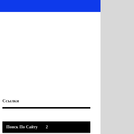
Ссылки
Поиск По Сайту
2