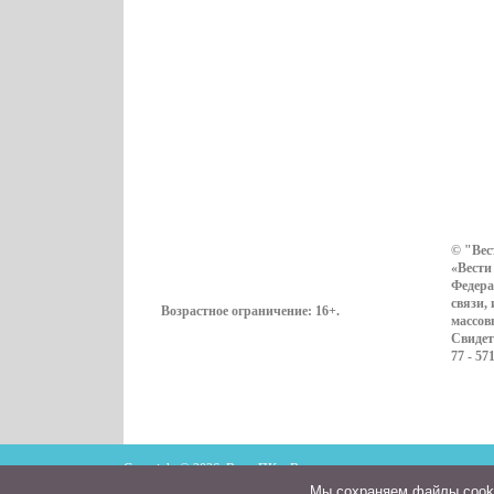
© "Вес
«Вести
Федера
связи,
Возрастное ограничение:
16+
.
массов
Свидет
77 - 57
Copyright © 2026. ВестиПК в Воронеже
Мы cохраняем файлы cookie