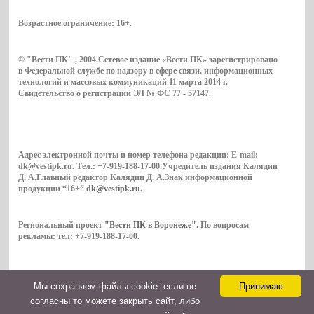
Возрастное ограничение:
16+
.
© "Вести ПК" , 2004.Сетевое издание «Вести ПК» зарегистрировано
в Федеральной службе по надзору в сфере связи, информационных
технологий и массовых коммуникаций 11 марта 2014 г.
Свидетельство о регистрации ЭЛ № ФС 77 - 57147.
Адрес электронной почты и номер телефона редакции: E-mail:
dk@vestipk.ru. Тел.: +7-919-188-17-00.Учредитель издания Калядин
Д. А.Главный редактор Калядин Д. А.Знак информационной
продукции “16+”
dk@vestipk.ru
.
Региональный проект
"Вести ПК в Воронеже"
. По вопросам
рекламы: тел: +7-919-188-17-00.
Мы cохраняем файлы cookie: если не
Принимаю
Copyright © 2026. ВестиПК в Воронеже
согласны то можете закрыть сайт, либо
Контакты