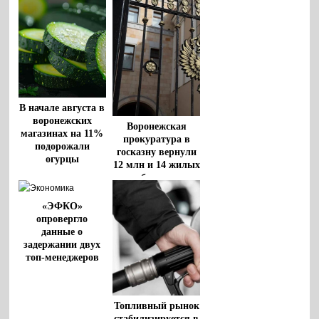
В начале августа в
воронежских
Воронежская
магазинах на 11%
прокуратура в
подорожали
госказну вернули
огурцы
12 млн и 14 жилых
объектов
«ЭФКО»
опровергло
данные о
задержании двух
топ-менеджеров
Топливный рынок
стабилизируется в