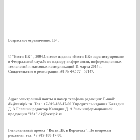
Возрастное ограничение:
16+
.
© "Вести ПК" , 2004.Сетевое издание «Вести ПК» зарегистрировано
в Федеральной службе по надзору в сфере связи, информационных
технологий и массовых коммуникаций 11 марта 2014 г.
Свидетельство о регистрации ЭЛ № ФС 77 - 57147.
Адрес электронной почты и номер телефона редакции: E-mail:
dk@vestipk.ru. Тел.: +7-919-188-17-00.Учредитель издания Калядин
Д. А.Главный редактор Калядин Д. А.Знак информационной
продукции “16+”
dk@vestipk.ru
.
Региональный проект
"Вести ПК в Воронеже"
. По вопросам
рекламы: тел: +7-919-188-17-00.