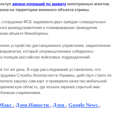
доступ
записи операций по захвату
иностранных агентов,
она на территории военного объекта страны.
 сотрудники ФСБ задержали двух граждан сопредельных
кого разведуправления и планировавших проведение
енном объекте Минобороны.
нное устройство дистанционного управления, закрепленное
м взрывчатки, который злоумышленники собирались
на позиции российских войсковых подразделений.
 тот же день. В ходе расследования установлено, что
рудника Службы безопасности Украины, действуя строго по
вляли закупку сим-карт и проверяли качество мобильной
Воронежскую область, где изъяли заранее скрытый ими
 боевым снаряжением.
Макс
,
Дзен.Новости
,
Дзен
,
Google News
,