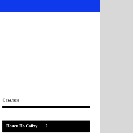
Ссылки
Поиск По Сайту
2