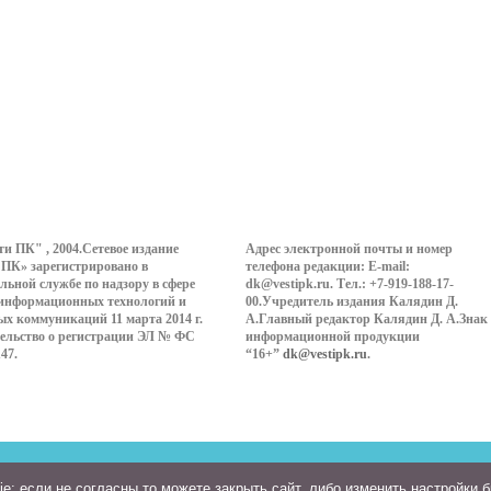
ти ПК" , 2004.Сетевое издание
Адрес электронной почты и номер
 ПК» зарегистрировано в
телефона редакции: E-mail:
льной службе по надзору в сфере
dk@vestipk.ru. Тел.: +7-919-188-17-
 информационных технологий и
00.Учредитель издания Калядин Д.
ых коммуникаций 11 марта 2014 г.
А.Главный редактор Калядин Д. А.Знак
ельство о регистрации ЭЛ № ФС
информационной продукции
147.
“16+”
dk@vestipk.ru
.
: если не согласны то можете закрыть сайт, либо изменить настройки 