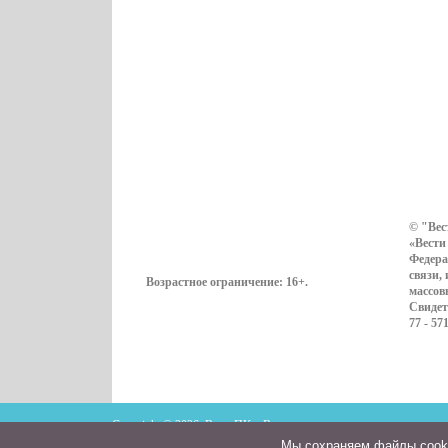
© "Вес
«Вести
Федера
связи,
Возрастное ограничение:
16+
.
массов
Свидет
77 - 57
Copyright © 2026. ВестиПК в Воронеже
Мы cохраняем файлы cookie