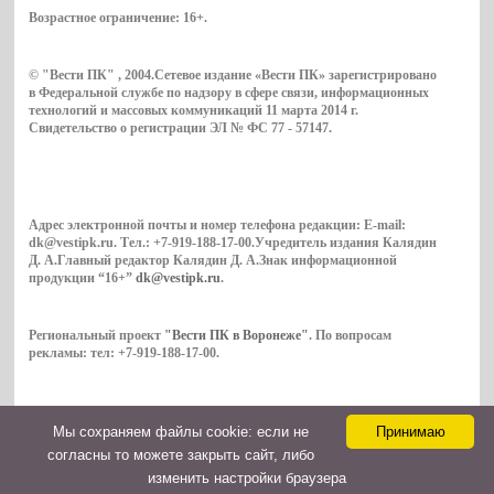
Возрастное ограничение:
16+
.
© "Вести ПК" , 2004.Сетевое издание «Вести ПК» зарегистрировано
в Федеральной службе по надзору в сфере связи, информационных
технологий и массовых коммуникаций 11 марта 2014 г.
Свидетельство о регистрации ЭЛ № ФС 77 - 57147.
Адрес электронной почты и номер телефона редакции: E-mail:
dk@vestipk.ru. Тел.: +7-919-188-17-00.Учредитель издания Калядин
Д. А.Главный редактор Калядин Д. А.Знак информационной
продукции “16+”
dk@vestipk.ru
.
Региональный проект
"Вести ПК в Воронеже"
. По вопросам
рекламы: тел: +7-919-188-17-00.
Мы cохраняем файлы cookie: если не
Принимаю
Copyright © 2026. ВестиПК в Воронеже
согласны то можете закрыть сайт, либо
Контакты
изменить настройки браузера