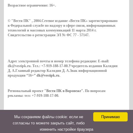
Возрастное ограничение:
16+
.
© "Вести ПК" , 2004.Сетевое издание «Вести ПК» зарегистрировано
в Федеральной службе по надзору в сфере связи, информационных
технологий и массовых коммуникаций 11 марта 2014 г.
Свидетельство о регистрации ЭЛ № ФС 77 - 57147.
Адрес электронной почты и номер телефона редакции: E-mail:
dk@vestipk.ru. Тел.: +7-919-188-17-00.Учредитель издания Калядин
Д. А.Главный редактор Калядин Д. А.Знак информационной
продукции “16+”
dk@vestipk.ru
.
Региональный проект
"Вести ПК в Воронеже"
. По вопросам
рекламы: тел: +7-919-188-17-00.
Мы cохраняем файлы cookie: если не
Принимаю
Copyright © 2026. ВестиПК в Воронеже
согласны то можете закрыть сайт, либо
Контакты
изменить настройки браузера