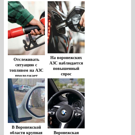
На воронежских
Отслеживать
АЗС наблюдается
ситуацию с
повышенный
топливом на АЗС
спрос
продолжает
правительство
Воронежской
области
В Воронежской
области крупная
Воронежская