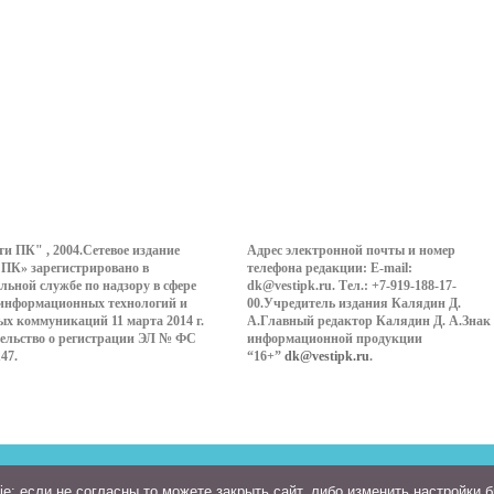
ти ПК" , 2004.Сетевое издание
Адрес электронной почты и номер
 ПК» зарегистрировано в
телефона редакции: E-mail:
льной службе по надзору в сфере
dk@vestipk.ru. Тел.: +7-919-188-17-
 информационных технологий и
00.Учредитель издания Калядин Д.
ых коммуникаций 11 марта 2014 г.
А.Главный редактор Калядин Д. А.Знак
ельство о регистрации ЭЛ № ФС
информационной продукции
147.
“16+”
dk@vestipk.ru
.
: если не согласны то можете закрыть сайт, либо изменить настройки 