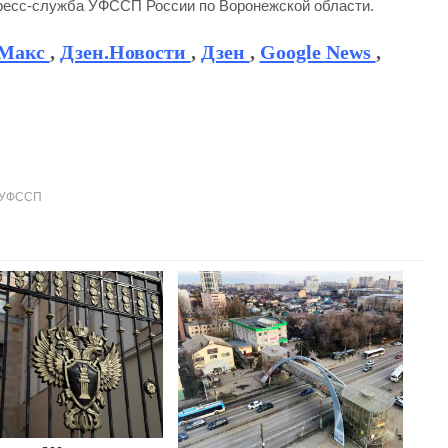
ресс-служба УФССП России по Воронежской области.
Макс
,
Дзен.Новости
,
Дзен
,
Google News
,
УФССП