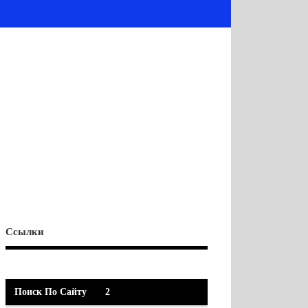
Ссылки
Поиск По Сайту
2