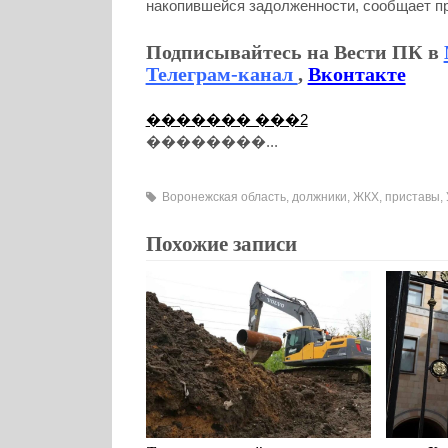
накопившейся задолженности, сообщает п
Подписывайтесь на Вести ПК в
Телеграм-канал
,
Вконтакте
������� ���2
��������...
Воронежская область
,
должники
,
ЖКХ
,
приставы
,
Похожие записи