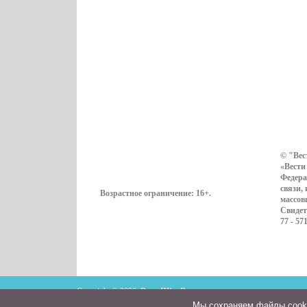
© "Вес
«Вести
Федера
связи,
Возрастное ограничение:
16+
.
массов
Свидет
77 - 57
Copyright © 2026. ВестиПК в Воронеже
Мы cохраняем файлы cookie