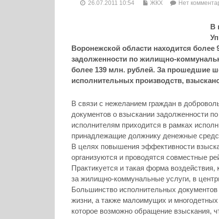
26.07.2011 10:54
ЖКХ
Нет коммента
В 
Уп
Воронежской области находится более 
задолженности по жилищно-коммунальн
более 139 млн. рублей. За прошедшие ш
исполнительных производств, взыскано 
В связи с нежеланием граждан в добровол
документов о взыскании задолженности п
исполнителям приходится в рамках исполн
принадлежащие должнику денежные средс
В целях повышения эффективности взыскан
организуются и проводятся совместные р
Практикуется и такая форма воздействия,
за жилищно-коммунальные услуги, в центр
Большинство исполнительных документов 
жизни, а также малоимущих и многодетных 
которое возможно обращение взыскания, ч