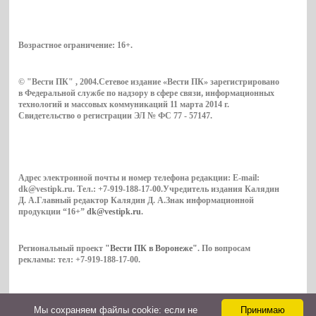
Возрастное ограничение:
16+
.
© "Вести ПК" , 2004.Сетевое издание «Вести ПК» зарегистрировано
в Федеральной службе по надзору в сфере связи, информационных
технологий и массовых коммуникаций 11 марта 2014 г.
Свидетельство о регистрации ЭЛ № ФС 77 - 57147.
Адрес электронной почты и номер телефона редакции: E-mail:
dk@vestipk.ru. Тел.: +7-919-188-17-00.Учредитель издания Калядин
Д. А.Главный редактор Калядин Д. А.Знак информационной
продукции “16+”
dk@vestipk.ru
.
Региональный проект
"Вести ПК в Воронеже"
. По вопросам
рекламы: тел: +7-919-188-17-00.
Мы cохраняем файлы cookie: если не
Принимаю
Copyright © 2026. ВестиПК в Воронеже