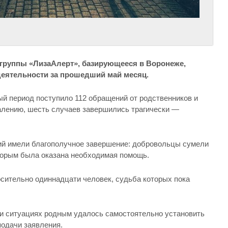
группы «ЛизаАлерт», базирующееся в Воронеже,
деятельности за прошедший май месяц.
ный период поступило 112 обращений от родственников и
алению, шесть случаев завершились трагически —
й имели благополучное завершение: добровольцы сумели
торым была оказана необходимая помощь.
осительно одиннадцати человек, судьба которых пока
сти ситуациях родным удалось самостоятельно установить
подачи заявления.