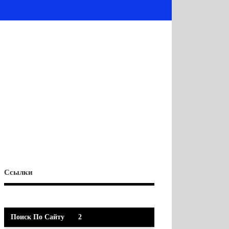
Ссылки
Поиск По Сайту
2