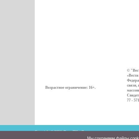
© "Вес
«Вести
Федера
связи,
Возрастное ограничение:
16+
.
массов
Свидет
77 - 57
Copyright © 2026. ВестиПК в Воронеже
Мы cохраняем файлы cookie