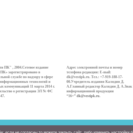
ти ПК" , 2004.Сетевое издание
Адрес электронной почты и номер
 ПК» зарегистрировано в
телефона редакции: E-mail:
льной службе по надзору в сфере
dk@vestipk.ru. Тел.: +7-919-188-17-
 информационных технологий и
00.Учредитель издания Калядин Д.
ых коммуникаций 11 марта 2014 г.
А.Главный редактор Калядин Д. А.Знак
ельство о регистрации ЭЛ № ФС
информационной продукции
147.
“16+”
dk@vestipk.ru
.
: если не согласны то можете закрыть сайт, либо изменить настройки 