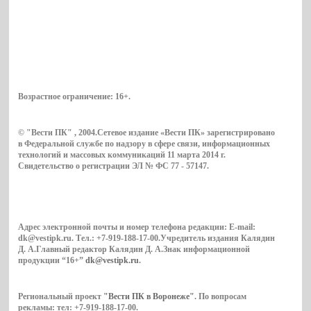
Возрастное ограничение:
16+
.
© "Вести ПК" , 2004.Сетевое издание «Вести ПК» зарегистрировано
в Федеральной службе по надзору в сфере связи, информационных
технологий и массовых коммуникаций 11 марта 2014 г.
Свидетельство о регистрации ЭЛ № ФС 77 - 57147.
Адрес электронной почты и номер телефона редакции: E-mail:
dk@vestipk.ru. Тел.: +7-919-188-17-00.Учредитель издания Калядин
Д. А.Главный редактор Калядин Д. А.Знак информационной
продукции “16+”
dk@vestipk.ru
.
Региональный проект
"Вести ПК в Воронеже"
. По вопросам
рекламы: тел: +7-919-188-17-00.