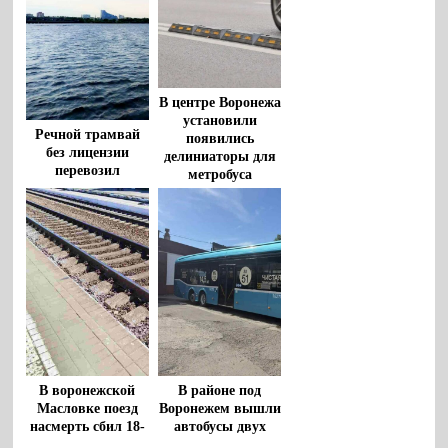
В центре Воронежа
установили
Речной трамвай
появились
без лицензии
делиниаторы для
перевозил
метробуса
воронежцев по
водохранилищу
В воронежской
В районе под
Масловке поезд
Воронежем вышли
насмерть сбил 18-
автобусы двух
летнюю девушку
перевозчиков