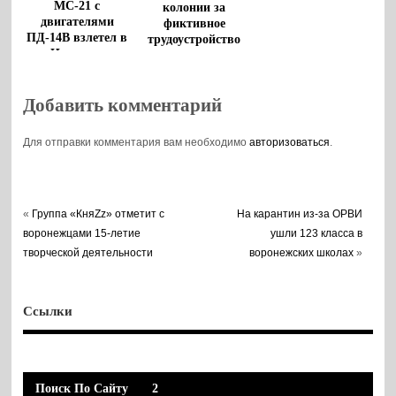
МС-21 с
колонии за
двигателями
фиктивное
ПД-14В взлетел в
трудоустройство
Иркутске
получила
руководитель
службы
Добавить комментарий
воронежского
аэропорта
Для отправки комментария вам необходимо
авторизоваться
.
«
Группа «КняZz» отметит с
На карантин из-за ОРВИ
воронежцами 15-летие
ушли 123 класса в
творческой деятельности
воронежских школах
»
Ссылки
Поиск По Сайту
2