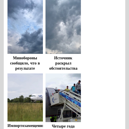
воронежская
компания
Минобороны
Источник
сообщило, что в
раскрыл
результате
обстоятельства
крушения Ан-26
крушения в
погибли 29
Крыму самолета
человек
Ан-26
Импортозамещенный
Четыре года