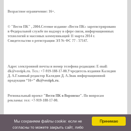
Возрастное ограничение:
16+
.
© "Вести ПК" , 2004.Сетевое издание «Вести ПК» зарегистрировано
в Федеральной службе по надзору в сфере связи, информационных
технологий и массовых коммуникаций 11 марта 2014 г.
Свидетельство о регистрации ЭЛ № ФС 77 - 57147.
Адрес электронной почты и номер телефона редакции: E-mail:
dk@vestipk.ru. Тел.: +7-919-188-17-00.Учредитель издания Калядин
Д. А.Главный редактор Калядин Д. А.Знак информационной
продукции “16+”
dk@vestipk.ru
.
Региональный проект
"Вести ПК в Воронеже"
. По вопросам
рекламы: тел: +7-919-188-17-00.
Мы cохраняем файлы cookie: если не
Принимаю
Copyright © 2026. ВестиПК в Воронеже
согласны то можете закрыть сайт, либо
Контакты