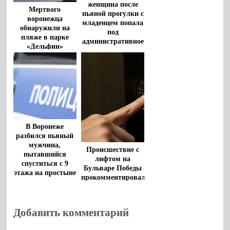
женщина после
Мертвого
пьяной прогулки с
воронежца
младенцем попала
обнаружили на
под
пляже в парке
административное
«Дельфин»
дело
В Воронеже
разбился пьяный
мужчина,
Происшествие с
пытавшийся
лифтом на
спуститься с 9
Бульваре Победы
этажа на простыне
прокомментировали
в воронежском
Фонде капремонта
Добавить комментарий