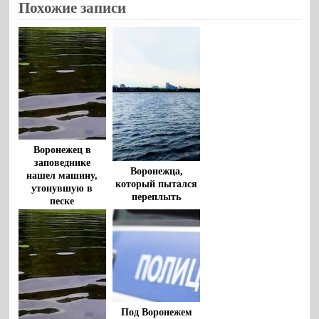
Похожие записи
Воронежец в
заповеднике
Воронежца,
нашел машину,
который пытался
утонувшую в
переплыть
песке
водохранилище,
спасли очевидцы
Под Воронежем