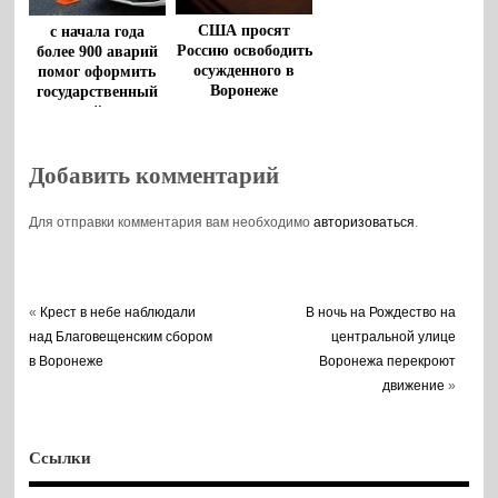
США просят
с начала года
Россию освободить
более 900 аварий
осужденного в
помог оформить
Воронеже
государственный
американца
дорожный патруль
Роберта Гилмана
Добавить комментарий
Для отправки комментария вам необходимо
авторизоваться
.
«
Крест в небе наблюдали
В ночь на Рождество на
над Благовещенским сбором
центральной улице
в Воронеже
Воронежа перекроют
движение
»
Ссылки