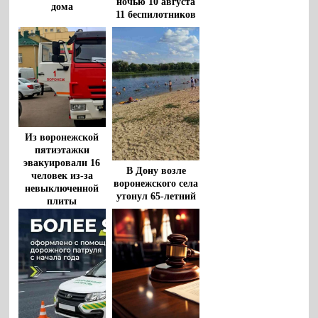
ночью 10 августа
дома
11 беспилотников
в Воронежской
области
Из воронежской
пятиэтажки
эвакуировали 16
В Дону возле
человек из-за
воронежского села
невыключенной
утонул 65-летний
плиты
мужчина