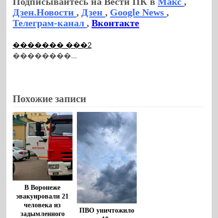
Подписывайтесь на Вести ПК в
Макс
,
Дзен.Новости
,
Дзен
,
Google News
,
Телеграм-канал
,
Вконтакте
������� ���2
��������...
Похожие записи
В Воронеже
эвакуировали 21
человека из
ПВО уничтожило
задымленного