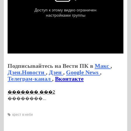
Подписывайтесь на Вести ПК в
Макс
,
Дзен.Новости
,
Дзен
,
Google News
,
Телеграм-канал
,
Вконтакте
������� ���2
��������...
крест в небе