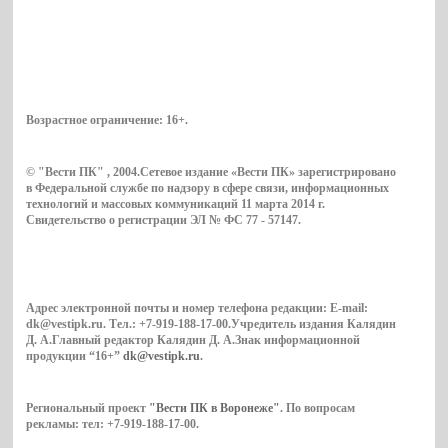
Возрастное ограничение:
16+
.
© "Вести ПК" , 2004.Сетевое издание «Вести ПК» зарегистрировано
в Федеральной службе по надзору в сфере связи, информационных
технологий и массовых коммуникаций 11 марта 2014 г.
Свидетельство о регистрации ЭЛ № ФС 77 - 57147.
Адрес электронной почты и номер телефона редакции: E-mail:
dk@vestipk.ru. Тел.: +7-919-188-17-00.Учредитель издания Калядин
Д. А.Главный редактор Калядин Д. А.Знак информационной
продукции “16+”
dk@vestipk.ru
.
Региональный проект
"Вести ПК в Воронеже"
. По вопросам
рекламы: тел: +7-919-188-17-00.