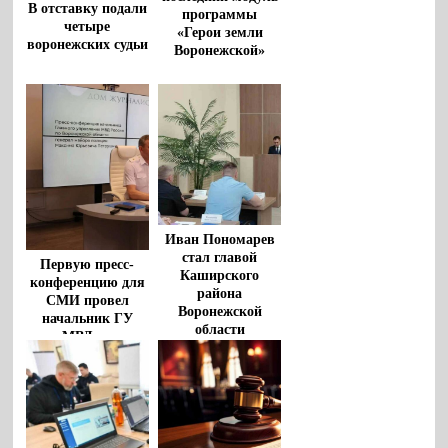
В отставку подали
программы
четыре
«Герои земли
воронежских судьи
Воронежской»
Иван Пономарев
стал главой
Первую пресс-
Каширского
конференцию для
района
СМИ провел
Воронежской
начальник ГУ
области
МВД по
Воронежской
области Максим
Петрушин