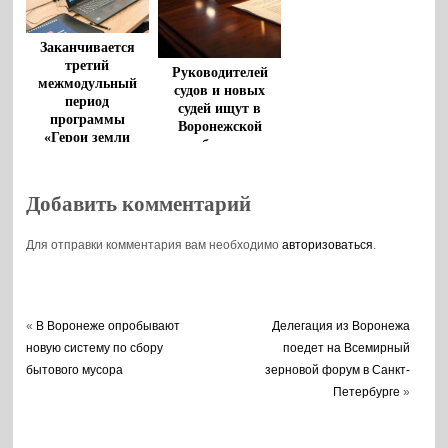
Заканчивается
третий
Руководителей
межмодульный
судов и новых
период
судей ищут в
программы
Воронежской
«Герои земли
области
Воронежской»
Добавить комментарий
Для отправки комментария вам необходимо
авторизоваться
.
«
В Воронеже опробывают
Делегация из Воронежа
новую систему по сбору
поедет на Всемирный
бытового мусора
зерновой форум в Санкт-
Петербурге
»