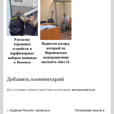
судить в Воронеже
Рассылку
Водителя катера,
взрывных
который на
устройств в
Воронежском
парфюмерных
водохранилище
наборах военным
насмерть сбил 11-
в Воронеж
летнего мальчика,
пресекла ФСБ
взяли под стражу
Добавить комментарий
Для отправки комментария вам необходимо
авторизоваться
.
«
«Единая Россия» провела в
Погибшими нашли в