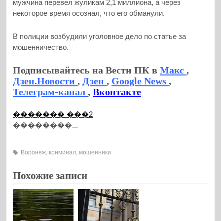
мужчина перевел жуликам 2,1 миллиона, а через
некоторое время осознал, что его обманули.
В полиции возбудили уголовное дело по статье за
мошенничество.
Подписывайтесь на Вести ПК в
Макс
,
Дзен.Новости
,
Дзен
,
Google News
,
Телеграм-канал
,
Вконтакте
������� ���2
��������...
Воронеж
,
криминал
,
мошенники
Похожие записи