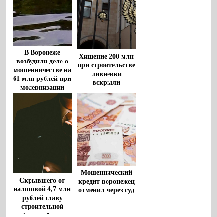
В Воронеже
Хищение 200 млн
возбудили дело о
при строительстве
мошенничестве на
ливневки
61 млн рублей при
вскрыли
модернизации
воронежские
ЛОС
прокуроры
Мошеннический
Скрывшего от
кредит воронежец
налоговой 4,7 млн
отменил через суд
рублей главу
строительной
фирмы будут