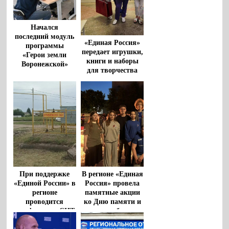
Начался
последний модуль
«Единая Россия»
программы
передает игрушки,
«Герои земли
книги и наборы
Воронежской»
для творчества
для маленьких
пациентов
больниц региона
При поддержке
В регионе «Единая
«Единой России» в
Россия» провела
регионе
памятные акции
проводится
ко Дню памяти и
газификация СНТ
скорби