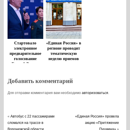
Стартовало
«Единая Россия» в
электронное
регионе проводит
предварительное
тематическую
голосование
неделю приемов
«Единой России»
граждан по
вопросам
образования
Добавить комментарий
Для отправки комментария вам необходимо
авторизоваться
.
«
Автобус с 22 пассажирами
«Единая Россия» провела
сломался на трассе в
акцию «Притяжение
Воронежской области
Пушкина»
»