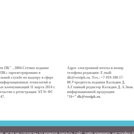
ти ПК" , 2004.Сетевое издание
Адрес электронной почты и номер
 ПК» зарегистрировано в
телефона редакции: E-mail:
льной службе по надзору в сфере
dk@vestipk.ru. Тел.: +7-919-188-17-
 информационных технологий и
00.Учредитель издания Калядин Д.
ых коммуникаций 11 марта 2014 г.
А.Главный редактор Калядин Д. А.Знак
ельство о регистрации ЭЛ № ФС
информационной продукции
147.
“16+”
dk@vestipk.ru
.
: если не согласны то можете закрыть сайт, либо изменить настройки 