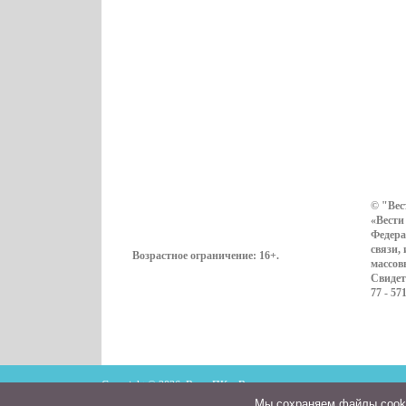
© "Вес
«Вести
Федера
связи,
Возрастное ограничение:
16+
.
массов
Свидет
77 - 57
Copyright © 2026. ВестиПК в Воронеже
Мы cохраняем файлы cookie