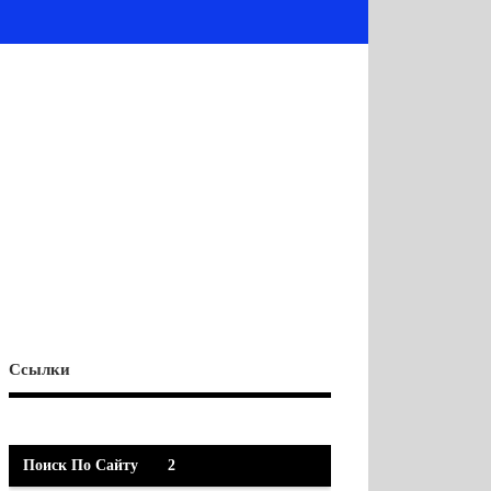
Ссылки
Поиск По Сайту
2