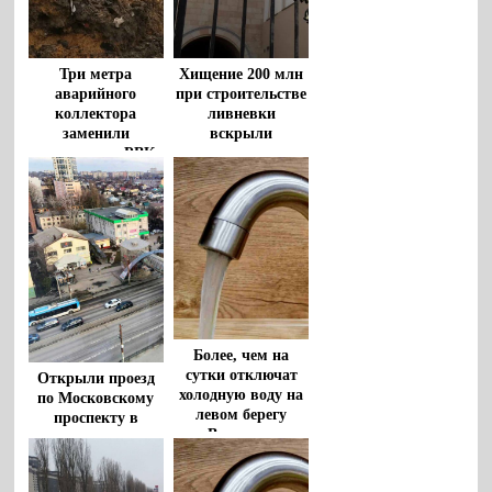
Три метра
Хищение 200 млн
аварийного
при строительстве
коллектора
ливневки
заменили
вскрыли
сотрудники «РВК-
воронежские
Воронеж»
прокуроры
Более, чем на
сутки отключат
Открыли проезд
холодную воду на
по Московскому
левом берегу
проспекту в
Воронежа
Воронеже