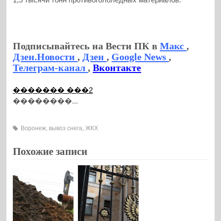
Подписывайтесь на Вести ПК в
Макс
,
Дзен.Новости
,
Дзен
,
Google News
,
Телеграм-канал
,
Вконтакте
������� ���2
��������...
Воронеж
,
вывоз снега
,
ЖКХ
Похожие записи