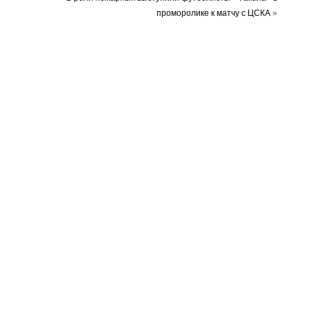
проморолике к матчу с ЦСКА
»