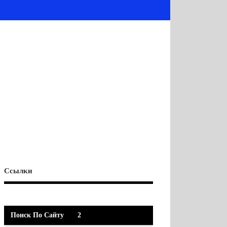
Ссылки
Поиск По Сайту
2