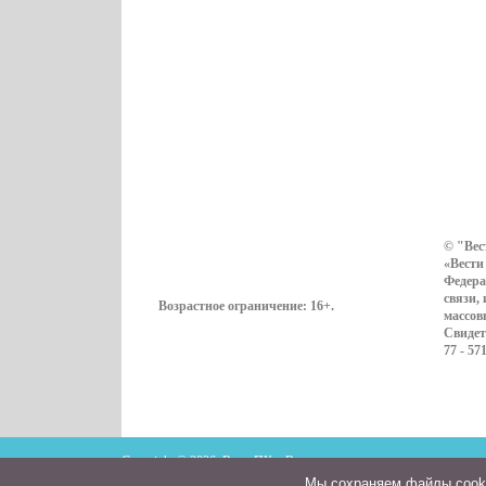
© "Вес
«Вести
Федера
связи,
Возрастное ограничение:
16+
.
массов
Свидет
77 - 57
Copyright © 2026. ВестиПК в Воронеже
Мы cохраняем файлы cookie