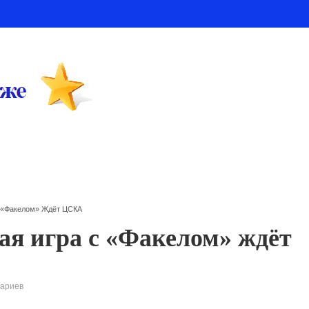
С «Факелом» Ждёт ЦСКА
ая игра с «Факелом» ждёт
тариев