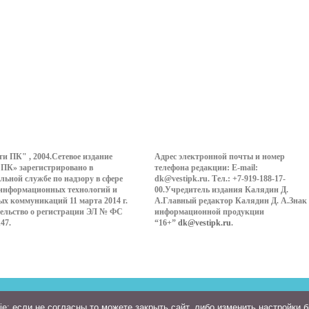
ти ПК" , 2004.Сетевое издание
Адрес электронной почты и номер
 ПК» зарегистрировано в
телефона редакции: E-mail:
льной службе по надзору в сфере
dk@vestipk.ru. Тел.: +7-919-188-17-
 информационных технологий и
00.Учредитель издания Калядин Д.
ых коммуникаций 11 марта 2014 г.
А.Главный редактор Калядин Д. А.Знак
ельство о регистрации ЭЛ № ФС
информационной продукции
147.
“16+”
dk@vestipk.ru
.
: если не согласны то можете закрыть сайт, либо изменить настройки 