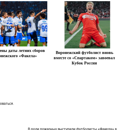
ены даты летних сборов
Воронежский футболист вновь
онежского «Факела»
вместе со «Спартаком» завоевал
Кубок России
оваться
.
В роли пожарных выступили футболисты «Факела» в