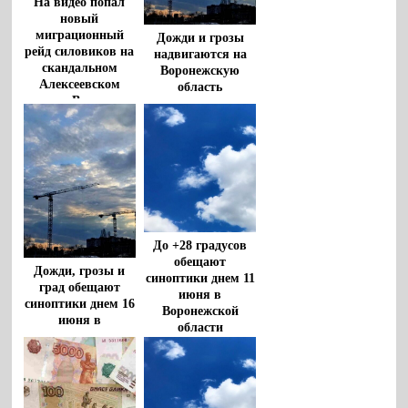
На видео попал
новый
миграционный
Дожди и грозы
рейд силовиков на
надвигаются на
скандальном
Воронежскую
Алексеевском
область
рынке Воронежа
До +28 градусов
обещают
Дожди, грозы и
синоптики днем 11
град обещают
июня в
синоптики днем 16
Воронежской
июня в
области
Воронежской
области