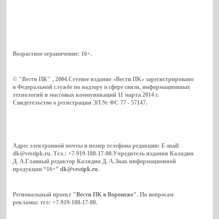
Возрастное ограничение:
16+
.
© "Вести ПК" , 2004.Сетевое издание «Вести ПК» зарегистрировано
в Федеральной службе по надзору в сфере связи, информационных
технологий и массовых коммуникаций 11 марта 2014 г.
Свидетельство о регистрации ЭЛ № ФС 77 - 57147.
Адрес электронной почты и номер телефона редакции: E-mail:
dk@vestipk.ru. Тел.: +7-919-188-17-00.Учредитель издания Калядин
Д. А.Главный редактор Калядин Д. А.Знак информационной
продукции “16+”
dk@vestipk.ru
.
Региональный проект
"Вести ПК в Воронеже"
. По вопросам
рекламы: тел: +7-919-188-17-00.