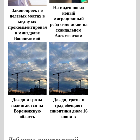
На видео попал
Законопроект о
новый
целевых местах в
миграционный
медвузах
рейд силовиков на
прокомментировали
скандальном
в минздраве
Алексеевском
Воронежской
рынке Воронежа
области
Дожди и грозы
Дожди, грозы и
надвигаются на
град обещают
Воронежскую
синоптики днем 16
область
июня в
Воронежской
области
Добавить комментарий