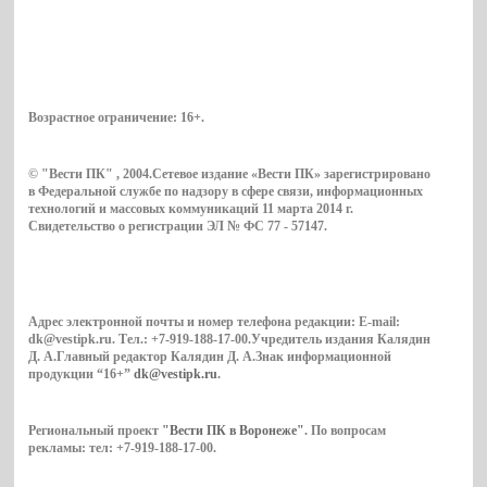
Возрастное ограничение:
16+
.
© "Вести ПК" , 2004.Сетевое издание «Вести ПК» зарегистрировано
в Федеральной службе по надзору в сфере связи, информационных
технологий и массовых коммуникаций 11 марта 2014 г.
Свидетельство о регистрации ЭЛ № ФС 77 - 57147.
Адрес электронной почты и номер телефона редакции: E-mail:
dk@vestipk.ru. Тел.: +7-919-188-17-00.Учредитель издания Калядин
Д. А.Главный редактор Калядин Д. А.Знак информационной
продукции “16+”
dk@vestipk.ru
.
Региональный проект
"Вести ПК в Воронеже"
. По вопросам
рекламы: тел: +7-919-188-17-00.