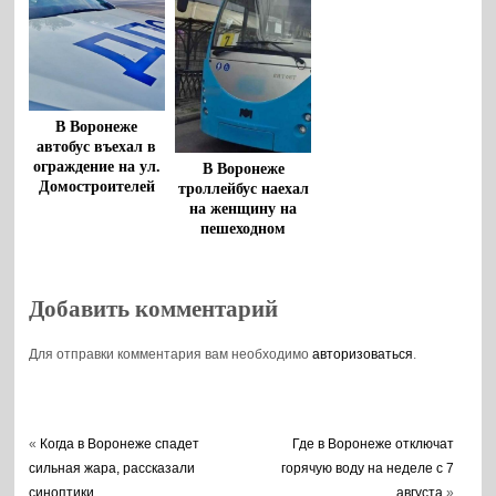
В Воронеже
автобус въехал в
ограждение на ул.
В Воронеже
Домостроителей
троллейбус наехал
на женщину на
пешеходном
переходе
Добавить комментарий
Для отправки комментария вам необходимо
авторизоваться
.
«
Когда в Воронеже спадет
Где в Воронеже отключат
сильная жара, рассказали
горячую воду на неделе с 7
синоптики
августа
»