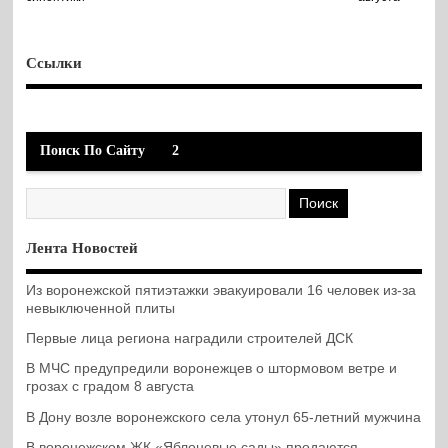
Ссылки
Поиск По Сайту
2
Лента Новостей
Из воронежской пятиэтажки эвакуировали 16 человек из-за
невыключенной плиты
Первые лица региона наградили строителей ДСК
В МЧС предупредили воронежцев о штормовом ветре и
грозах с градом 8 августа
В Дону возле воронежского села утонул 65-летний мужчина
В воронежском ЖК «Яблоневые сады» продаются