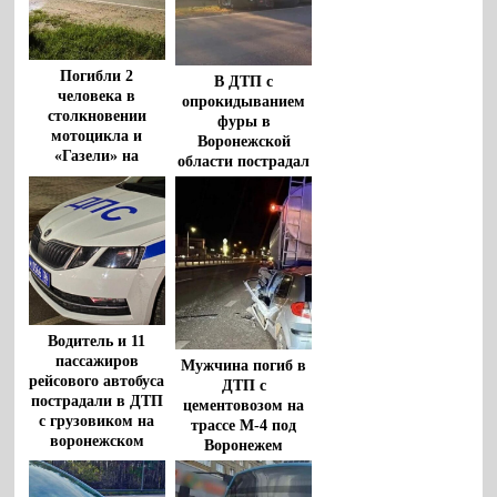
Погибли 2
В ДТП с
человека в
опрокидыванием
столкновении
фуры в
мотоцикла и
Воронежской
«Газели» на
области пострадал
воронежской
водитель
трассе
Водитель и 11
пассажиров
Мужчина погиб в
рейсового автобуса
ДТП с
пострадали в ДТП
цементовозом на
с грузовиком на
трассе М-4 под
воронежском
Воронежем
участке М-4 «Дон»