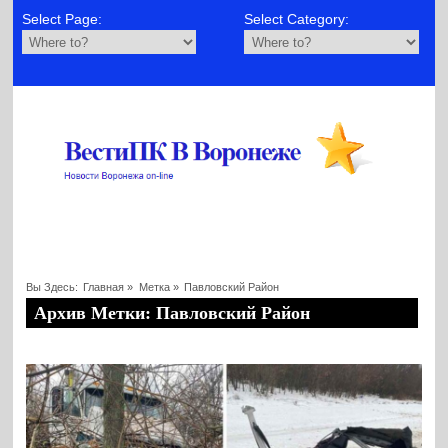
Select Page:
Select Category:
Вы Здесь:
Главная
»
Метка »
Павловский Район
Архив Метки: Павловский Район