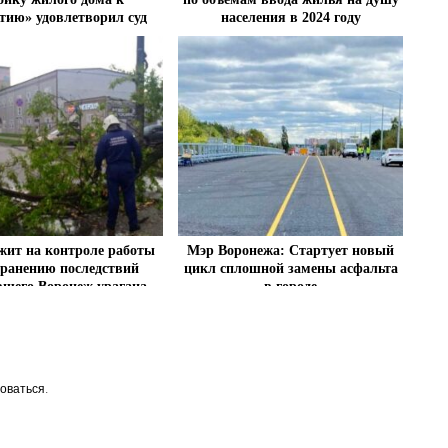
тию» удовлетворил суд
населения в 2024 году
жит на контроле работы
Мэр Воронежа: Стартует новый
транению последствий
цикл сплошной замены асфальта
шего Воронеж урагана
в городе
оваться
.