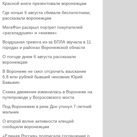
Красной книги презентовали воронежцам
Где ночью 6 августа сбивали беспилотники,
рассказали воронежцам
МегаФон раскрыл портрет покупателей
«раскладушек» и «книжек»
Воздушная тревога из-за БПЛА звучала в 11
городах и районах Воронежской области
О погоде днем 6 августа рассказали
воронежцам
В Воронеже не смог отсрочить взыскание
6,8 млн рублей бывший чиновник Юрий
Бавыкин
Схема движения изменилась в Воронеже на
путепроводе у Вогрэсовского моста
Под Воронежем в реке Дон утонул 7-летний
мальчик
О второй волне активности клещей
сообщили воронежцам
«Единая Россия» подписала соглашение о