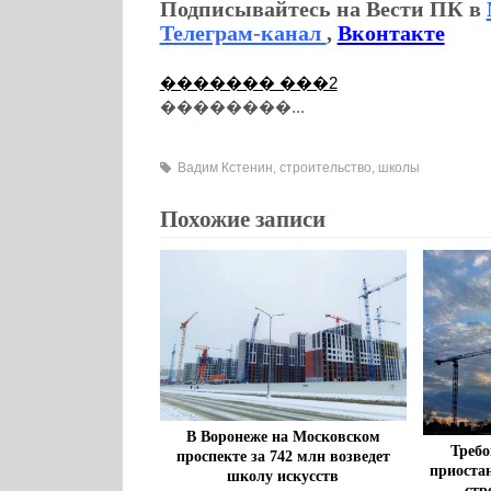
Подписывайтесь на Вести ПК в
Телеграм-канал
,
Вконтакте
������� ���2
��������...
Вадим Кстенин
,
строительство
,
школы
Похожие записи
В Воронеже на Московском
Требо
проспекте за 742 млн возведет
приоста
школу искусств
стр