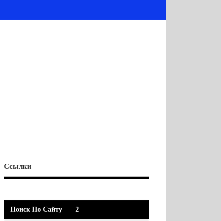
Ссылки
Поиск По Сайту
2