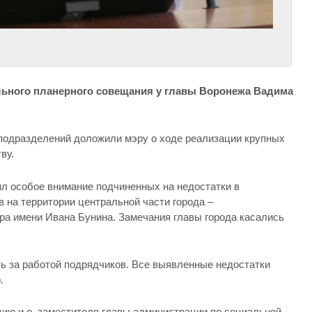
ельного планерного совещания у главы Воронежа Вадима
подразделений доложили мэру о ходе реализации крупных
ву.
л особое внимание подчиненных на недостатки в
в на территории центральной части города –
ра имени Ивана Бунина. Замечания главы города касались
ь за работой подрядчиков. Все выявленные недостатки
.
ию и.о. заместителя главы администрации по социальной