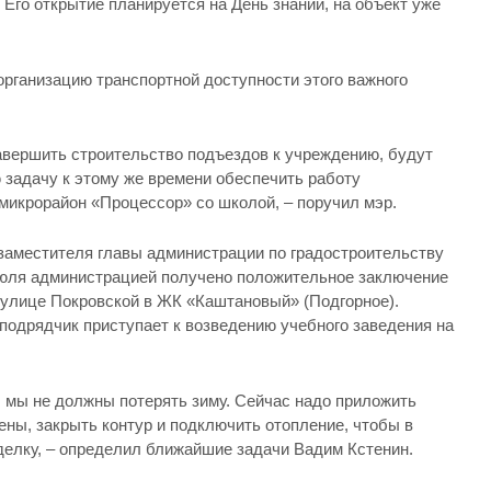
 Его открытие планируется на День знаний, на объект уже
организацию транспортной доступности этого важного
авершить строительство подъездов к учреждению, будут
 задачу к этому же времени обеспечить работу
микрорайон «Процессор» со школой, – поручил мэр.
 заместителя главы администрации по градостроительству
июля администрацией получено положительное заключение
 улице Покровской в ЖК «Каштановый» (Подгорное).
подрядчик приступает к возведению учебного заведения на
, мы не должны потерять зиму. Сейчас надо приложить
ены, закрыть контур и подключить отопление, чтобы в
делку, – определил ближайшие задачи Вадим Кстенин.