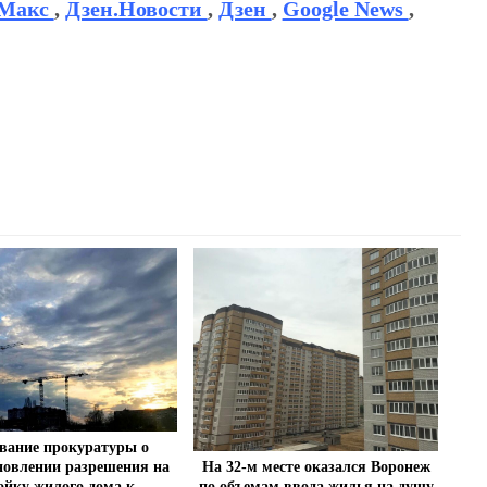
Макс
,
Дзен.Новости
,
Дзен
,
Google News
,
вание прокуратуры о
новлении разрешения на
На 32-м месте оказался Воронеж
ойку жилого дома к
по объемам ввода жилья на душу