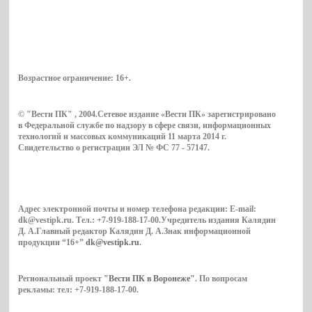
Возрастное ограничение:
16+
.
© "Вести ПК" , 2004.Сетевое издание «Вести ПК» зарегистрировано
в Федеральной службе по надзору в сфере связи, информационных
технологий и массовых коммуникаций 11 марта 2014 г.
Свидетельство о регистрации ЭЛ № ФС 77 - 57147.
Адрес электронной почты и номер телефона редакции: E-mail:
dk@vestipk.ru. Тел.: +7-919-188-17-00.Учредитель издания Калядин
Д. А.Главный редактор Калядин Д. А.Знак информационной
продукции “16+”
dk@vestipk.ru
.
Региональный проект
"Вести ПК в Воронеже"
. По вопросам
рекламы: тел: +7-919-188-17-00.