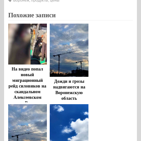
Воронеж
,
продукты
,
цены
Похожие записи
На видео попал
новый
миграционный
Дожди и грозы
рейд силовиков на
надвигаются на
скандальном
Воронежскую
Алексеевском
область
рынке Воронежа