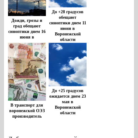
До +28 градусов
обещают
Дожди, грозы и
синоптики днем 11
град обещают
июня в
синоптики днем 16
Воронежской
июня в
области
Воронежской
области
До +25 градусов
ожидается днем 23
мая в
В транспорт для
Воронежской
воронежской ОЭЗ
области
производитель
напитков вложит
8 млрд рублей