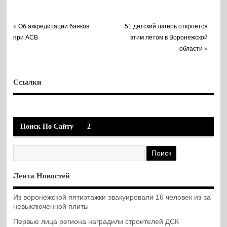
«
Об аккредитации банков
51 детский лагерь откроется
при АСВ
этим летом в Воронежской
области
»
Ссылки
Поиск По Сайту
2
Лента Новостей
Из воронежской пятиэтажки эвакуировали 16 человек из-за
невыключенной плиты
Первые лица региона наградили строителей ДСК