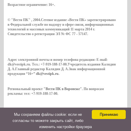
Возрастное ограничение:
16+
.
© "Вести ПК" , 2004.Сетевое издание «Вести ПК» зарегистрировано
в Федеральной службе по надзору в сфере связи, информационных
технологий и массовых коммуникаций 11 марта 2014 г.
Свидетельство о регистрации ЭЛ № ФС 77 - 57147.
Адрес электронной почты и номер телефона редакции: E-mail:
dk@vestipk.ru. Тел.: +7-919-188-17-00.Учредитель издания Калядин
Д. А.Главный редактор Калядин Д. А.Знак информационной
продукции “16+”
dk@vestipk.ru
.
Региональный проект
"Вести ПК в Воронеже"
. По вопросам
рекламы: тел: +7-919-188-17-00.
Мы cохраняем файлы cookie: если не
Принимаю
Copyright © 2026. ВестиПК в Воронеже
согласны то можете закрыть сайт, либо
Контакты
изменить настройки браузера