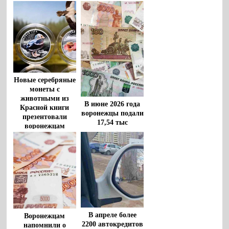
Новые серебряные
монеты с
животными из
В июне 2026 года
Красной книги
воронежцы подали
презентовали
17,54 тыс
воронежцам
заявлений на
самозапрет
кредитов
В апреле более
Воронежцам
2200 автокредитов
напомнили о