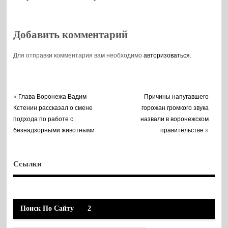
воронежцам
воронежские
метеорологи
Добавить комментарий
Для отправки комментария вам необходимо
авторизоваться
.
«
Глава Воронежа Вадим
Причины напугавшего
Кстенин рассказал о смене
горожан громкого звука
подхода по работе с
назвали в воронежском
безнадзорными животными
правительстве
»
Ссылки
Поиск По Сайту
2