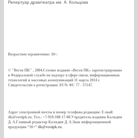
Репертуар драмтеатра им. А. Кольцова
Возрастное ограничение:
16+
.
© "Вести ПК" , 2004.Сетевое издание «Вести ПК» зарегистрировано
в Федеральной службе по надзору в сфере связи, информационных
технологий и массовых коммуникаций 11 марта 2014 г.
Свидетельство о регистрации ЭЛ № ФС 77 - 57147.
Адрес электронной почты и номер телефона редакции: E-mail:
dk@vestipk.ru. Тел.: +7-919-188-17-00.Учредитель издания Калядин
Д. А.Главный редактор Калядин Д. А.Знак информационной
продукции “16+”
dk@vestipk.ru
.