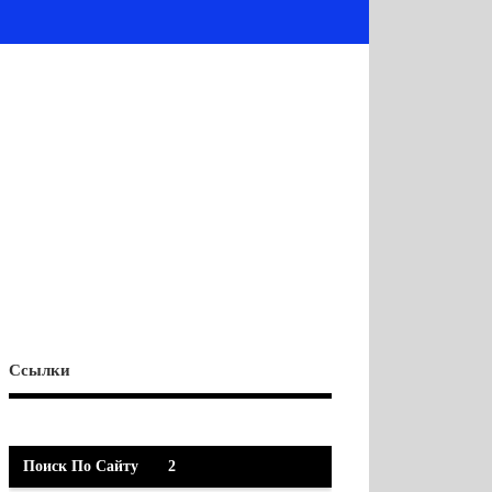
Ссылки
Поиск По Сайту
2