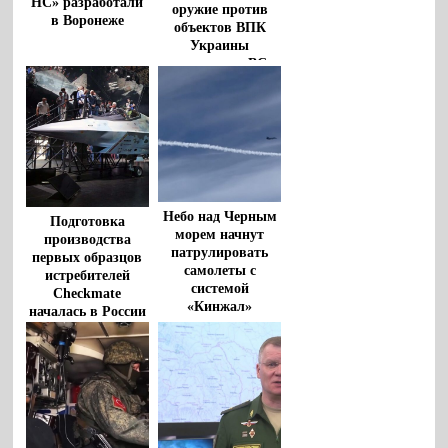
НС» разработали
оружие против
в Воронеже
объектов ВПК
Украины
применили ВС
России
Небо над Черным
Подготовка
морем начнут
производства
патрулировать
первых образцов
самолеты с
истребителей
системой
Checkmate
«Кинжал»
началась в России