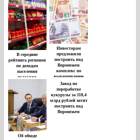
Инвесторам
предложили
В середине
построить под
рейтинга регионов
Воронежем
по доходам
комплекс по
населения
выращиванию
оказалась
индейки
Воронежская
Завод по
область
переработке
кукурузы за 110,4
млрд рублей хотят
построить под
Воронежем
Об обходе