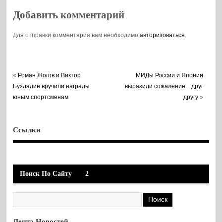
неделя
исторической
Добавить комментарий
памяти,
организованная
Для отправки комментария вам необходимо
авторизоваться
.
управой района
«
Роман Жогов и Виктор
МИДы России и Японии
Буздалин вручили награды
выразили сожаление…друг
юным спортсменам
другу
»
Ссылки
Поиск По Сайту
2
Лента Новостей