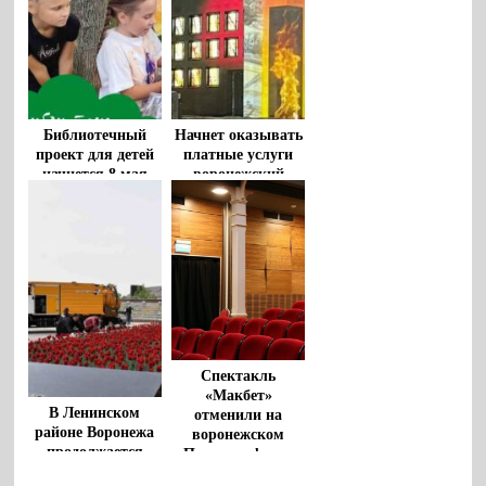
Библиотечный
Начнет оказывать
проект для детей
платные услуги
начнется 8 мая
воронежский
в воронежском
Музей-диорама
парке «Орленок»
Спектакль
«Макбет»
В Ленинском
отменили на
районе Воронежа
воронежском
продолжается
Платоновфесте
традиционная