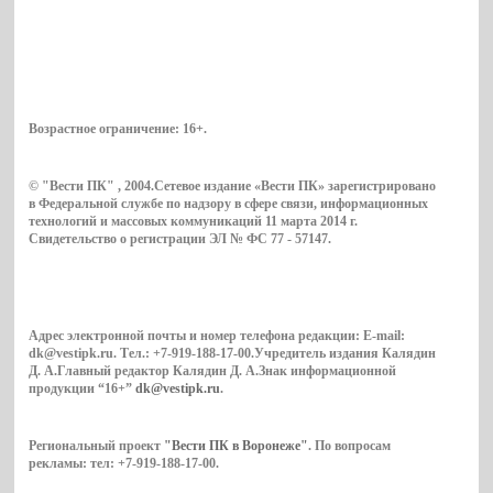
Возрастное ограничение:
16+
.
© "Вести ПК" , 2004.Сетевое издание «Вести ПК» зарегистрировано
в Федеральной службе по надзору в сфере связи, информационных
технологий и массовых коммуникаций 11 марта 2014 г.
Свидетельство о регистрации ЭЛ № ФС 77 - 57147.
Адрес электронной почты и номер телефона редакции: E-mail:
dk@vestipk.ru. Тел.: +7-919-188-17-00.Учредитель издания Калядин
Д. А.Главный редактор Калядин Д. А.Знак информационной
продукции “16+”
dk@vestipk.ru
.
Региональный проект
"Вести ПК в Воронеже"
. По вопросам
рекламы: тел: +7-919-188-17-00.