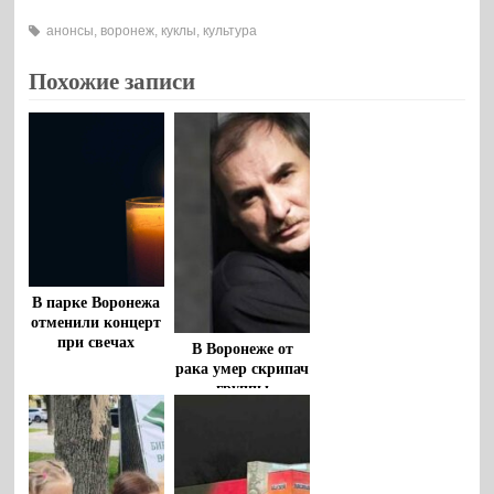
анонсы
,
воронеж
,
куклы
,
культура
Похожие записи
В парке Воронежа
отменили концерт
при свечах
В Воронеже от
рака умер скрипач
группы
«‎Крематорий»‎