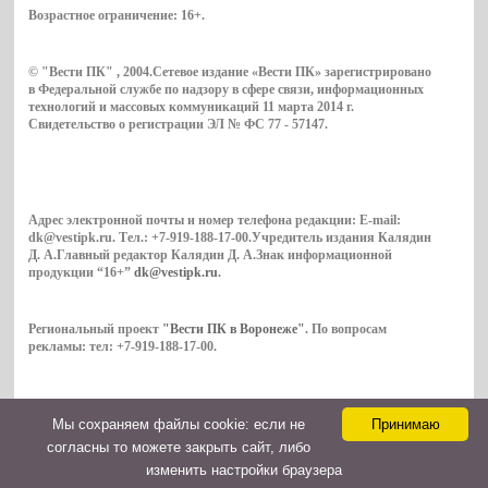
Возрастное ограничение:
16+
.
© "Вести ПК" , 2004.Сетевое издание «Вести ПК» зарегистрировано
в Федеральной службе по надзору в сфере связи, информационных
технологий и массовых коммуникаций 11 марта 2014 г.
Свидетельство о регистрации ЭЛ № ФС 77 - 57147.
Адрес электронной почты и номер телефона редакции: E-mail:
dk@vestipk.ru. Тел.: +7-919-188-17-00.Учредитель издания Калядин
Д. А.Главный редактор Калядин Д. А.Знак информационной
продукции “16+”
dk@vestipk.ru
.
Региональный проект
"Вести ПК в Воронеже"
. По вопросам
рекламы: тел: +7-919-188-17-00.
Мы cохраняем файлы cookie: если не
Принимаю
Copyright © 2026. ВестиПК в Воронеже
согласны то можете закрыть сайт, либо
Контакты
изменить настройки браузера