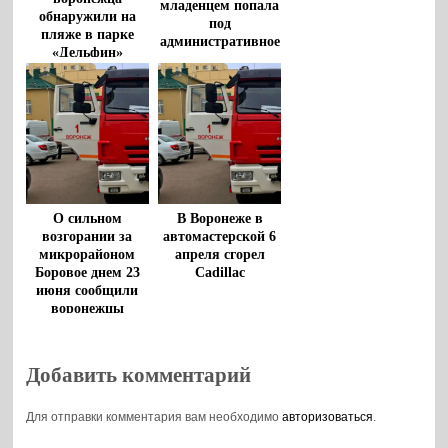
младенцем попала
обнаружили на
под
пляже в парке
административное
«Дельфин»
дело
О сильном
В Воронеже в
возгорании за
автомастерской 6
микрорайоном
апреля сгорел
Боровое днем 23
Cadillac
июня сообщили
воронежцы
Добавить комментарий
Для отправки комментария вам необходимо
авторизоваться
.