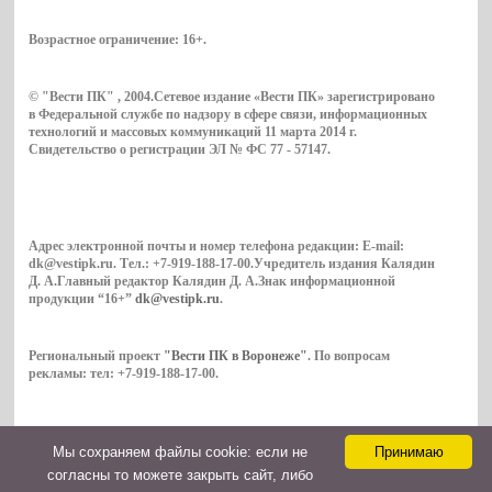
Возрастное ограничение:
16+
.
© "Вести ПК" , 2004.Сетевое издание «Вести ПК» зарегистрировано
в Федеральной службе по надзору в сфере связи, информационных
технологий и массовых коммуникаций 11 марта 2014 г.
Свидетельство о регистрации ЭЛ № ФС 77 - 57147.
Адрес электронной почты и номер телефона редакции: E-mail:
dk@vestipk.ru. Тел.: +7-919-188-17-00.Учредитель издания Калядин
Д. А.Главный редактор Калядин Д. А.Знак информационной
продукции “16+”
dk@vestipk.ru
.
Региональный проект
"Вести ПК в Воронеже"
. По вопросам
рекламы: тел: +7-919-188-17-00.
Мы cохраняем файлы cookie: если не
Принимаю
Copyright © 2026. ВестиПК в Воронеже
согласны то можете закрыть сайт, либо
Контакты