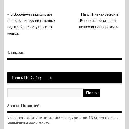
«
В Воронеже ликвидируют
На ул. Плехановской в
последствия излива сточных
Воронеже восстановят
вод в районе Остужевского
пешеходный переход
»
кольца
Ссылки
Поиск По Сайту
2
Лента Новостей
Из воронежской пятиэтажки эвакуировали 16 человек из-за
невыключенной плиты