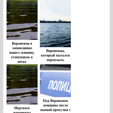
Воронежец в
заповеднике
Воронежца,
нашел машину,
который пытался
утонувшую в
переплыть
песке
водохранилище,
спасли очевидцы
Под Воронежем
женщина после
Мертвого
пьяной прогулки с
воронежца