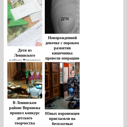
Новорожденной
девочке с пороком
развития
Дети из
кишечника
Ленинского
провели операцию
района Воронежа
воронежские
продолжают
врачи
помогать
защитникам
Родины
В Ленинском
районе Воронежа
прошел конкурс
Юных воронежцев
детского
пригласили на
творчества
бесплатные