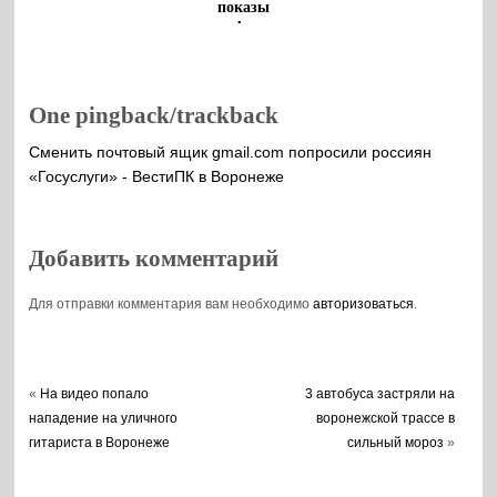
показы
кинофорума
«Детский
КиноМай в
Воронеже»
One pingback/trackback
Сменить почтовый ящик gmail.com попросили россиян
«Госуслуги» - ВестиПК в Воронеже
Добавить комментарий
Для отправки комментария вам необходимо
авторизоваться
.
«
На видео попало
3 автобуса застряли на
нападение на уличного
воронежской трассе в
гитариста в Воронеже
сильный мороз
»